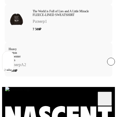
The World is Full of Lies and A Little Miracle
FLEECE-LINED SWEATSHIRT
Размер
1
7 500
₽
Heavy
Cotton
Carpenter
Pants
Размер
A2
2 лайка
8 300
₽