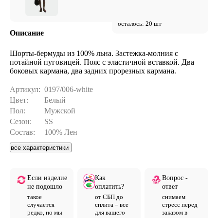
осталось: 20 шт
Описание
Шорты-бермуды из 100% льна. Застежка-молния с
потайной пуговицей. Пояс с эластичной вставкой. Два
боковых кармана, два задних прорезных кармана.
Артикул:
0197/006-white
Цвет:
Белый
Пол:
Мужской
Сезон:
SS
Состав:
100% Лен
все характеристики
Если изделие
Как
Вопрос -
не подошло
оплатить?
ответ
такое
от СБП до
снимаем
случается
сплита – все
стресс перед
редко, но мы
для вашего
заказом в