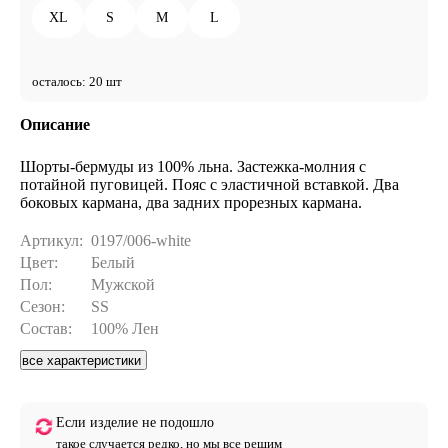
XL
S
M
L
осталось: 20 шт
Описание
Шорты-бермуды из 100% льна. Застежка-молния с
потайной пуговицей. Пояс с эластичной вставкой. Два
боковых кармана, два задних прорезных кармана.
Артикул:
0197/006-white
Цвет:
Белый
Пол:
Мужской
Сезон:
SS
Состав:
100% Лен
все характеристики
Если изделие не подошло
такое случается редко, но мы все решим