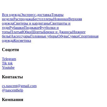
Вся одежда
Экспресс-доставка
Товары
недели
Распродажа
Бестселлеры
Новинки
Верхняя
одежда
Свитеры и кардиганы
Свитшоты и
худи
Рубашки
Пиджаки
Футболки и
топы
Платья
Юбки
Шорты
Брюки и Джинсы
Нижнее
бельё
Аксессуары
Головные уборы
Обувь
Сумки
Спортивная
одежда
Косметика
Соцсети
Telegram
Tik tok
Youtube
Контакты
cs.nascent@gmail.com
@nascenthelp
Компания