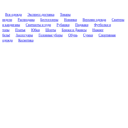
Вся одежда
Экспресс-доставка
Товары
недели
Распродажа
Бестселлеры
Новинки
Верхняя одежда
Свитеры
и кардиганы
Свитшоты и худи
Рубашки
Пиджаки
Футболки и
топы
Платья
Юбки
Шорты
Брюки и Джинсы
Нижнее
бельё
Аксессуары
Головные уборы
Обувь
Сумки
Спортивная
одежда
Косметика
Соцсети
Контакты
cs.nascent@gmail.com
@nascenthelp