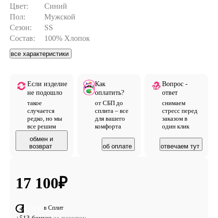
Цвет:
Синий
Пол:
Мужской
Сезон:
SS
Состав:
100% Хлопок
все характеристики
Если изделие
Как
Вопрос -
не подошло
оплатить?
ответ
такое
от СБП до
снимаем
случается
сплита – все
стресс перед
редко, но мы
для вашего
заказом в
все решим
комфорта
один клик
обмен и
возврат
об оплате
отвечаем тут
17 100
₽
в Сплит
от 4 275 ₽