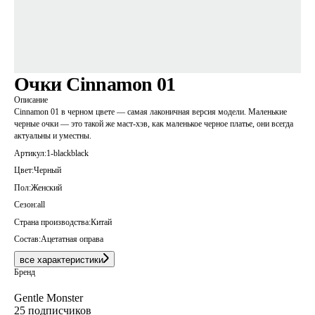
Очки Cinnamon 01
Описание
Cinnamon 01 в черном цвете — самая лаконичная версия модели. Маленькие
черные очки — это такой же маст-хэв, как маленькое черное платье, они всегда
актуальны и уместны.
Артикул:
1-blackblack
Цвет:
Черный
Пол:
Женский
Сезон:
all
Страна производства:
Китай
Состав:
Ацетатная оправа
все характеристики
Бренд
Gentle Monster
25 подписчиков