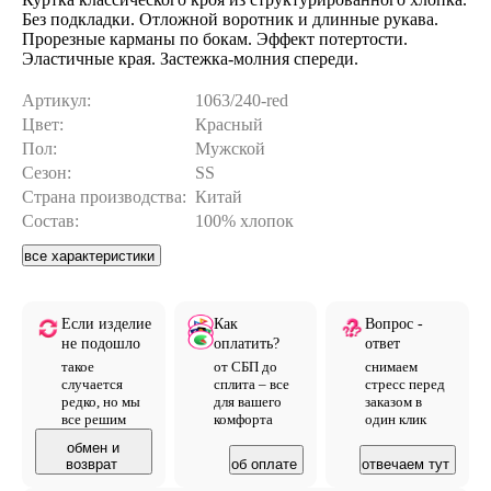
Без подкладки. Отложной воротник и длинные рукава.
Прорезные карманы по бокам. Эффект потертости.
Эластичные края. Застежка-молния спереди.
Артикул:
1063/240-red
Цвет:
Красный
Пол:
Мужской
Сезон:
SS
Страна производства:
Китай
Состав:
100% хлопок
все характеристики
Если изделие
Как
Вопрос -
не подошло
оплатить?
ответ
такое
от СБП до
снимаем
случается
сплита – все
стресс перед
редко, но мы
для вашего
заказом в
все решим
комфорта
один клик
обмен и
возврат
об оплате
отвечаем тут