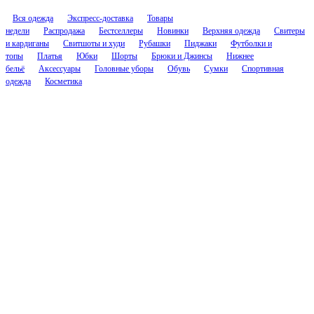
Вся одежда
Экспресс-доставка
Товары
недели
Распродажа
Бестселлеры
Новинки
Верхняя одежда
Свитеры
и кардиганы
Свитшоты и худи
Рубашки
Пиджаки
Футболки и
топы
Платья
Юбки
Шорты
Брюки и Джинсы
Нижнее
бельё
Аксессуары
Головные уборы
Обувь
Сумки
Спортивная
одежда
Косметика
Соцсети
Контакты
cs.nascent@gmail.com
@nascenthelp
Компания
О Нейсент