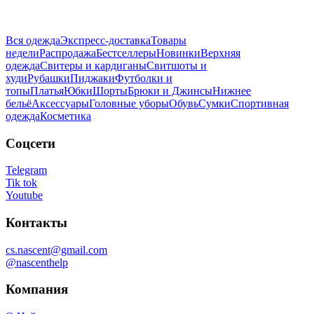
Вся одежда
Экспресс-доставка
Товары
недели
Распродажа
Бестселлеры
Новинки
Верхняя
одежда
Свитеры и кардиганы
Свитшоты и
худи
Рубашки
Пиджаки
Футболки и
топы
Платья
Юбки
Шорты
Брюки и Джинсы
Нижнее
бельё
Аксессуары
Головные уборы
Обувь
Сумки
Спортивная
одежда
Косметика
Соцсети
Telegram
Tik tok
Youtube
Контакты
cs.nascent@gmail.com
@nascenthelp
Компания