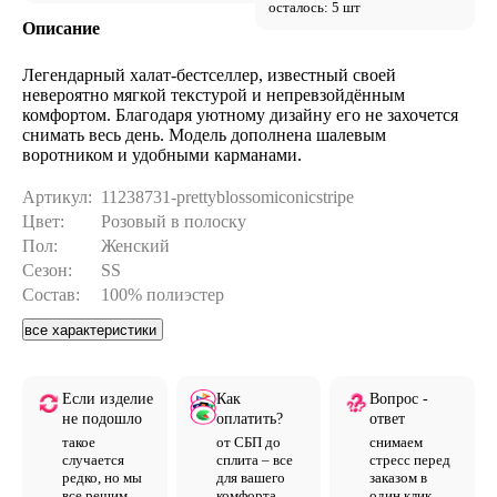
осталось: 5 шт
Описание
Легендарный халат-бестселлер, известный своей
невероятно мягкой текстурой и непревзойдённым
комфортом. Благодаря уютному дизайну его не захочется
снимать весь день. Модель дополнена шалевым
воротником и удобными карманами.
Артикул:
11238731-prettyblossomiconicstripe
Цвет:
Розовый в полоску
Пол:
Женский
Сезон:
SS
Состав:
100% полиэстер
все характеристики
Если изделие
Как
Вопрос -
не подошло
оплатить?
ответ
такое
от СБП до
снимаем
случается
сплита – все
стресс перед
редко, но мы
для вашего
заказом в
все решим
комфорта
один клик