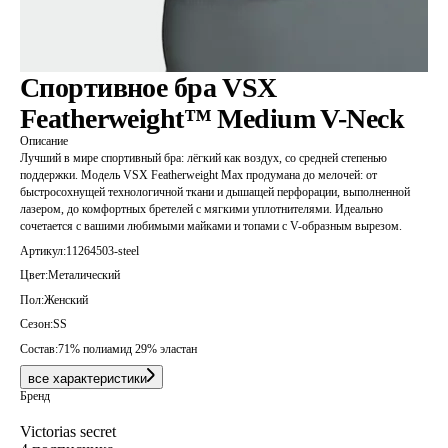
Спортивное бра VSX
Featherweight™ Medium V-Neck
Описание
Лучший в мире спортивный бра: лёгкий как воздух, со средней степенью
поддержки. Модель VSX Featherweight Max продумана до мелочей: от
быстросохнущей технологичной ткани и дышащей перфорации, выполненной
лазером, до комфортных бретелей с мягкими уплотнителями. Идеально
сочетается с вашими любимыми майками и топами с V-образным вырезом.
Артикул:
11264503-steel
Цвет:
Металический
Пол:
Женский
Сезон:
SS
Состав:
71% полиамид 29% эластан
все характеристики
Бренд
Victorias secret