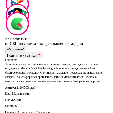
Как оплатить?
от СБП до сплита – все для вашего комфорта
об оплате
Поделиться ссылкой
Описание
Лучший в мире спортивный бра: лёгкий как воздух, со средней степенью
поддержки. Модель VSX Featherweight Max продумана до мелочей: от
быстросохнущей технологичной ткани и дышащей перфорации, выполненной
лазером, до комфортных бретелей с мягкими уплотнителями. Идеально
сочетается с вашими любимыми майками и топами с V-образным вырезом.
Артикул:
11264503-steel
Цвет:
Металический
Пол:
Женский
Сезон:
SS
Состав:
71% полиамид 29% эластан