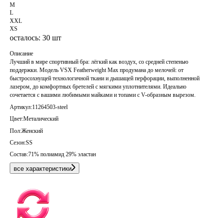
M
L
XXL
XS
осталось: 30 шт
Описание
Лучший в мире спортивный бра: лёгкий как воздух, со средней степенью
поддержки. Модель VSX Featherweight Max продумана до мелочей: от
быстросохнущей технологичной ткани и дышащей перфорации, выполненной
лазером, до комфортных бретелей с мягкими уплотнителями. Идеально
сочетается с вашими любимыми майками и топами с V-образным вырезом.
Артикул:
11264503-steel
Цвет:
Металический
Пол:
Женский
Сезон:
SS
Состав:
71% полиамид 29% эластан
все характеристики