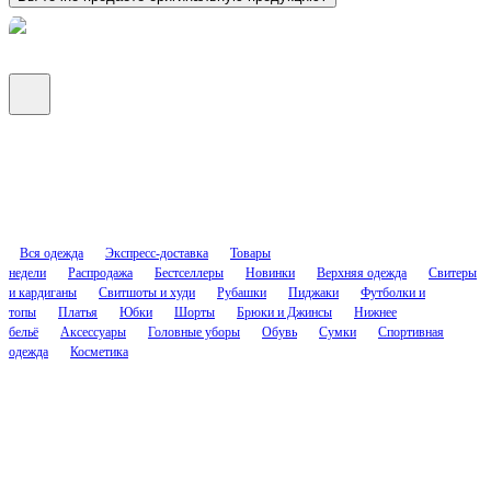
Вся одежда
Экспресс-доставка
Товары
недели
Распродажа
Бестселлеры
Новинки
Верхняя одежда
Свитеры
и кардиганы
Свитшоты и худи
Рубашки
Пиджаки
Футболки и
топы
Платья
Юбки
Шорты
Брюки и Джинсы
Нижнее
бельё
Аксессуары
Головные уборы
Обувь
Сумки
Спортивная
одежда
Косметика
Соцсети