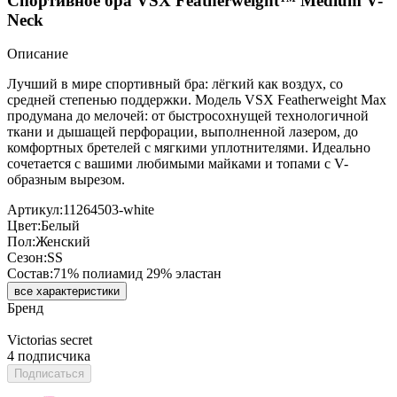
Спортивное бра VSX Featherweight™ Medium V-
Neck
Описание
Лучший в мире спортивный бра: лёгкий как воздух, со
средней степенью поддержки. Модель VSX Featherweight Max
продумана до мелочей: от быстросохнущей технологичной
ткани и дышащей перфорации, выполненной лазером, до
комфортных бретелей с мягкими уплотнителями. Идеально
сочетается с вашими любимыми майками и топами с V-
образным вырезом.
Артикул:
11264503-white
Цвет:
Белый
Пол:
Женский
Сезон:
SS
Состав:
71% полиамид 29% эластан
все характеристики
Бренд
Victorias secret
4 подписчика
Подписаться