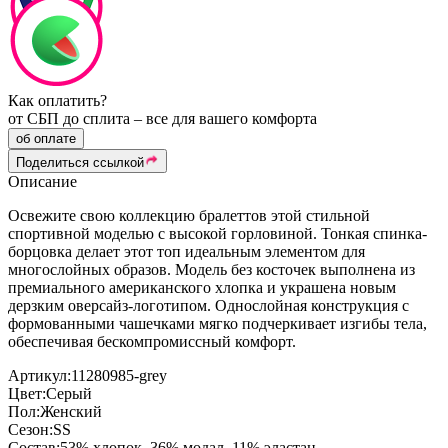
Как оплатить?
от СБП до сплита – все для вашего комфорта
об оплате
Поделиться ссылкой
Описание
Освежите свою коллекцию бралеттов этой стильной
спортивной моделью с высокой горловиной. Тонкая спинка-
борцовка делает этот топ идеальным элементом для
многослойных образов. Модель без косточек выполнена из
премиального американского хлопка и украшена новым
дерзким оверсайз-логотипом. Однослойная конструкция с
формованными чашечками мягко подчеркивает изгибы тела,
обеспечивая бескомпромиссный комфорт.
Артикул:
11280985-grey
Цвет:
Серый
Пол:
Женский
Сезон:
SS
Состав:
53% хлопок, 36% модал, 11% эластан