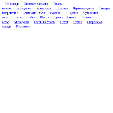
Вся одежда
Экспресс-доставка
Товары
недели
Распродажа
Бестселлеры
Новинки
Верхняя одежда
Свитеры
и кардиганы
Свитшоты и худи
Рубашки
Пиджаки
Футболки и
топы
Платья
Юбки
Шорты
Брюки и Джинсы
Нижнее
бельё
Аксессуары
Головные уборы
Обувь
Сумки
Спортивная
одежда
Косметика
Соцсети
Контакты
cs.nascent@gmail.com
@nascenthelp
Компания
О Нейсент