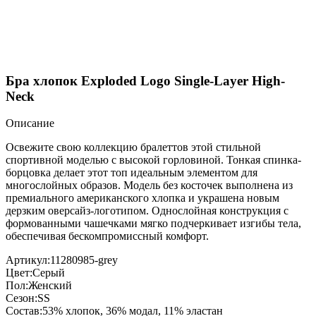
Бра хлопок Exploded Logo Single-Layer High-
Neck
Описание
Освежите свою коллекцию бралеттов этой стильной
спортивной моделью с высокой горловиной. Тонкая спинка-
борцовка делает этот топ идеальным элементом для
многослойных образов. Модель без косточек выполнена из
премиального американского хлопка и украшена новым
дерзким оверсайз-логотипом. Однослойная конструкция с
формованными чашечками мягко подчеркивает изгибы тела,
обеспечивая бескомпромиссный комфорт.
Артикул:
11280985-grey
Цвет:
Серый
Пол:
Женский
Сезон:
SS
Состав:
53% хлопок, 36% модал, 11% эластан