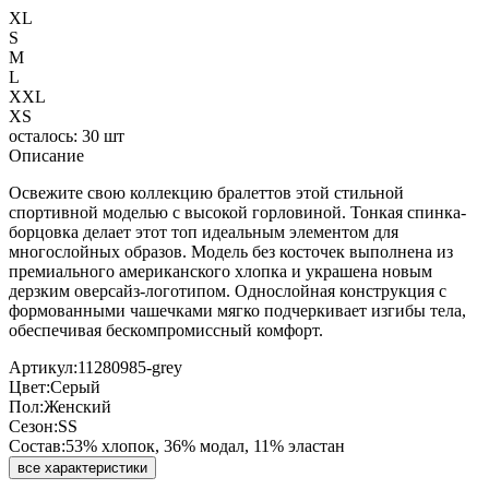
XL
S
M
L
XXL
XS
осталось: 30 шт
Описание
Освежите свою коллекцию бралеттов этой стильной
спортивной моделью с высокой горловиной. Тонкая спинка-
борцовка делает этот топ идеальным элементом для
многослойных образов. Модель без косточек выполнена из
премиального американского хлопка и украшена новым
дерзким оверсайз-логотипом. Однослойная конструкция с
формованными чашечками мягко подчеркивает изгибы тела,
обеспечивая бескомпромиссный комфорт.
Артикул:
11280985-grey
Цвет:
Серый
Пол:
Женский
Сезон:
SS
Состав:
53% хлопок, 36% модал, 11% эластан
все характеристики