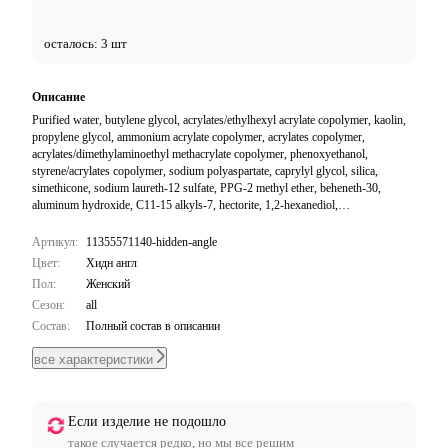
осталось: 3 шт
Описание
Purified water, butylene glycol, acrylates/ethylhexyl acrylate copolymer, kaolin,
propylene glycol, ammonium acrylate copolymer, acrylates copolymer,
acrylates/dimethylaminoethyl methacrylate copolymer, phenoxyethanol,
styrene/acrylates copolymer, sodium polyaspartate, caprylyl glycol, silica,
simethicone, sodium laureth-12 sulfate, PPG-2 methyl ether, beheneth-30,
aluminum hydroxide, C11-15 alkyls-7, hectorite, 1,2-hexanediol,
ethylhexylglycerin, sodium lauryl sulfate, potassium sorbate, disodium laureth
sulfosuccinate, titanium dioxide, yellow iron oxide, carbon black, red iron oxide
Артикул:
11355571140-hidden-angle
Цвет:
Хидн англ
Пол:
Женский
Сезон:
all
Состав:
Полный состав в описании
все характеристики
Если изделие не подошло
такое случается редко, но мы все решим