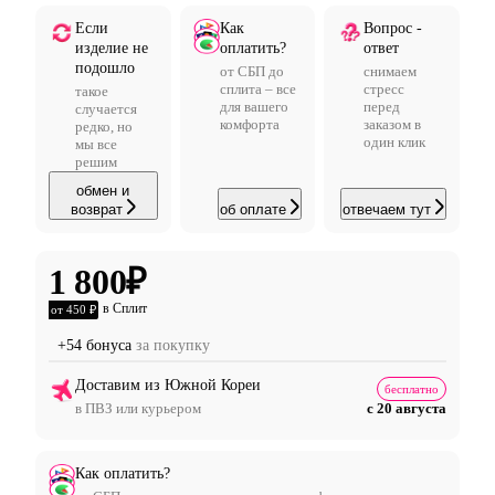
Если
Как
Вопрос -
изделие не
оплатить?
ответ
подошло
от СБП до
снимаем
сплита – все
стресс
такое
для вашего
перед
случается
комфорта
заказом в
редко, но
один клик
мы все
решим
обмен и
возврат
об оплате
отвечаем тут
1 800
₽
в Сплит
от 450 ₽
+54 бонуса
за покупку
Доставим из Южной Кореи
бесплатно
в ПВЗ или курьером
с 20 августа
Как оплатить?