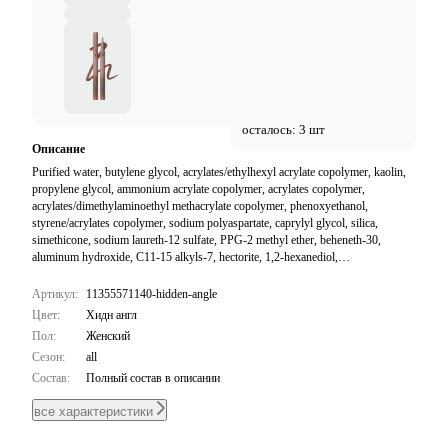
осталось: 3 шт
Описание
Purified water, butylene glycol, acrylates/ethylhexyl acrylate copolymer, kaolin,
propylene glycol, ammonium acrylate copolymer, acrylates copolymer,
acrylates/dimethylaminoethyl methacrylate copolymer, phenoxyethanol,
styrene/acrylates copolymer, sodium polyaspartate, caprylyl glycol, silica,
simethicone, sodium laureth-12 sulfate, PPG-2 methyl ether, beheneth-30,
aluminum hydroxide, C11-15 alkyls-7, hectorite, 1,2-hexanediol,
ethylhexylglycerin, sodium lauryl sulfate, potassium sorbate, disodium laureth
sulfosuccinate, titanium dioxide, yellow iron oxide, carbon black, red iron oxide
Артикул:
11355571140-hidden-angle
Цвет:
Хидн англ
Пол:
Женский
Сезон:
all
Состав:
Полный состав в описании
все характеристики