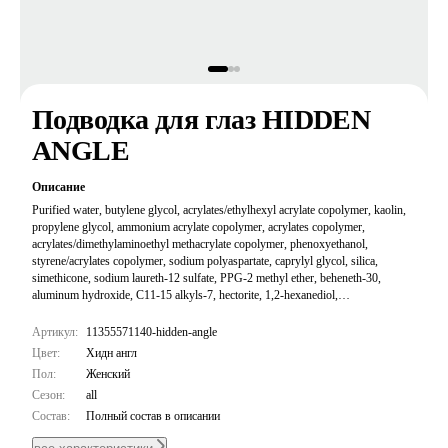
Подводка для глаз HIDDEN
ANGLE
Описание
Purified water, butylene glycol, acrylates/ethylhexyl acrylate copolymer, kaolin,
propylene glycol, ammonium acrylate copolymer, acrylates copolymer,
acrylates/dimethylaminoethyl methacrylate copolymer, phenoxyethanol,
styrene/acrylates copolymer, sodium polyaspartate, caprylyl glycol, silica,
simethicone, sodium laureth-12 sulfate, PPG-2 methyl ether, beheneth-30,
aluminum hydroxide, C11-15 alkyls-7, hectorite, 1,2-hexanediol,
ethylhexylglycerin, sodium lauryl sulfate, potassium sorbate, disodium laureth
sulfosuccinate, titanium dioxide, yellow iron oxide, carbon black, red iron oxide
Артикул:
11355571140-hidden-angle
Цвет:
Хидн англ
Пол:
Женский
Сезон:
all
Состав:
Полный состав в описании