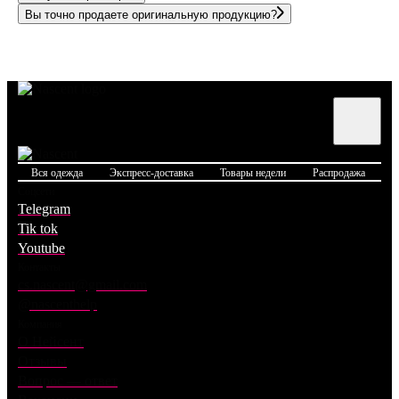
Вы точно продаете оригинальную продукцию?
Вся одежда
Экспресс-доставка
Товары недели
Распродажа
Б
Соцсети
Telegram
Tik tok
Youtube
Контакты
cs.nascent@gmail.com
@nascenthelp
Компания
О Нейсент
Отзывы
Вопрос — ответ