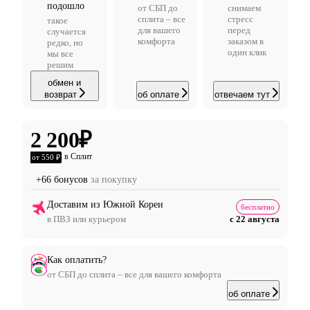
подошло
от СБП до
снимаем
сплита – все
стресс
такое
для вашего
перед
случается
комфорта
заказом в
редко, но
один клик
мы все
решим
обмен и
возврат
об оплате
отвечаем тут
2 200
₽
в Сплит
от 550 ₽
+66 бонусов
за покупку
Доставим из Южной Кореи
бесплатно
в ПВЗ или курьером
с 22 августа
Как оплатить?
от СБП до сплита – все для вашего комфорта
об оплате