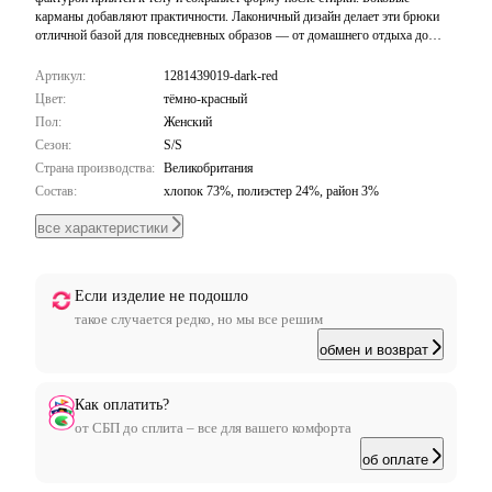
карманы добавляют практичности. Лаконичный дизайн делает эти брюки
отличной базой для повседневных образов — от домашнего отдыха до
прогулок по городу.
Артикул:
1281439019-dark-red
Цвет:
тёмно-красный
Пол:
Женский
Сезон:
S/S
Страна производства:
Великобритания
Состав:
хлопок 73%, полиэстер 24%, район 3%
все характеристики
Если изделие не подошло
такое случается редко, но мы все решим
обмен и возврат
Как оплатить?
от СБП до сплита – все для вашего комфорта
об оплате