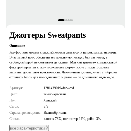
Джоггеры Sweatpants
Описание
Комфортная модель с расслабленным силуэтом и широкими штанинами.
Эластичный пояс обеспечивает идеальную посадку без давления, а
свободный крой не сковывает движения. Мягкий трикотаж с меланжевой
фактурой приятен к телу и сохраняет форму после стирки. Боковые
карманы добавляют практичности. Лаконичный дизайн делает эти брюки
отличной базой для повседневных образов — от домашнего отдыха до
прогулок по городу.
Артикул:
1281439019-dark-red
Цвет:
тёмно-красный
Пол:
Женский
Сезон:
S/S
Страна производства:
Великобритания
Состав:
хлопок 73%, полиэстер 24%, район 3%
все характеристики