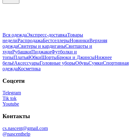
Вся одежда
Экспресс-доставка
Товары
недели
Распродажа
Бестселлеры
Новинки
Верхняя
одежда
Свитеры и кардиганы
Свитшоты и
худи
Рубашки
Пиджаки
Футболки и
топы
Платья
Юбки
Шорты
Брюки и Джинсы
Нижнее
бельё
Аксессуары
Головные уборы
Обувь
Сумки
Спортивная
одежда
Косметика
Соцсети
Telegram
Tik tok
Youtube
Контакты
cs.nascent@gmail.com
@nascenthelp