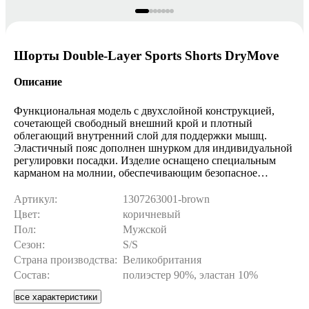
Шорты Double-Layer Sports Shorts DryMove
Описание
Функциональная модель с двухслойной конструкцией,
сочетающей свободный внешний крой и плотный
облегающий внутренний слой для поддержки мышц.
Эластичный пояс дополнен шнурком для индивидуальной
регулировки посадки. Изделие оснащено специальным
карманом на молнии, обеспечивающим безопасное
хранение ключей или телефона во время интенсивных
нагрузок. Легкая синтетическая ткань с гладкой
Артикул:
1307263001-brown
поверхностью не сковывает движений и быстро отводит
Цвет:
коричневый
влагу. Идеальный выбор для бега и тренировок в зале.
Пол:
Мужской
Сезон:
S/S
Страна производства:
Великобритания
Состав:
полиэстер 90%, эластан 10%
все характеристики