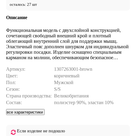
осталось: 27 шт
Описание
Функциональная модель с двухслойной конструкцией,
сочетающей свободный внешний крой и плотный
облегающий внутренний слой для поддержки мышц.
Эластичный пояс дополнен шнурком для индивидуальной
регулировки посадки. Изделие оснащено специальным
карманом на молнии, обеспечивающим безопасное
хранение ключей или телефона во время интенсивных
нагрузок. Легкая синтетическая ткань с гладкой
Артикул:
1307263001-brown
поверхностью не сковывает движений и быстро отводит
Цвет:
коричневый
влагу. Идеальный выбор для бега и тренировок в зале.
Пол:
Мужской
Сезон:
S/S
Страна производства:
Великобритания
Состав:
полиэстер 90%, эластан 10%
все характеристики
Если изделие не подошло