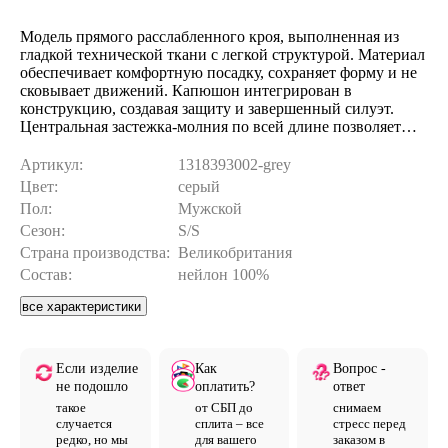
Модель прямого расслабленного кроя, выполненная из
гладкой технической ткани с легкой структурой. Материал
обеспечивает комфортную посадку, сохраняет форму и не
сковывает движений. Капюшон интегрирован в
конструкцию, создавая защиту и завершенный силуэт.
Центральная застежка-молния по всей длине позволяет
удобно регулировать посадку. Манжеты на эластичной
резинке надежно фиксируют рукава. Горизонтальная
Артикул:
1318393002-grey
кокетка на груди добавляет структурности лаконичному
Цвет:
серый
дизайну. Минималистичный крой без лишних деталей
Пол:
Мужской
делает куртку универсальным верхним слоем для
Сезон:
S/S
повседневных комплектов. Отлично комбинируется с
базовыми футболками, свитшотами и брюками прямого
Страна производства:
Великобритания
кроя.
Состав:
нейлон 100%
все характеристики
Если изделие
Как
Вопрос -
не подошло
оплатить?
ответ
такое
от СБП до
снимаем
случается
сплита – все
стресс перед
редко, но мы
для вашего
заказом в