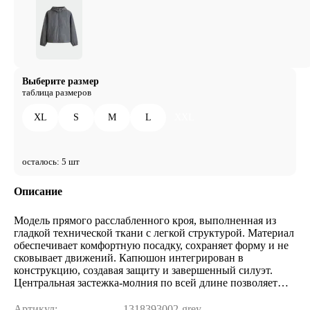
Выберите размер
таблица размеров
XL
S
M
L
XXL
осталось: 5 шт
Описание
Модель прямого расслабленного кроя, выполненная из
гладкой технической ткани с легкой структурой. Материал
обеспечивает комфортную посадку, сохраняет форму и не
сковывает движений. Капюшон интегрирован в
конструкцию, создавая защиту и завершенный силуэт.
Центральная застежка-молния по всей длине позволяет
удобно регулировать посадку. Манжеты на эластичной
резинке надежно фиксируют рукава. Горизонтальная
Артикул:
1318393002-grey