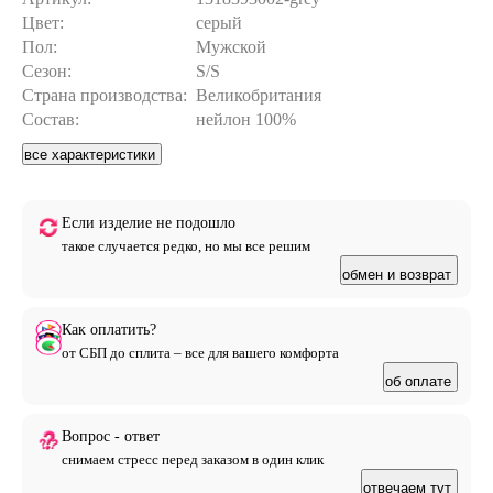
кокетка на груди добавляет структурности лаконичному
Цвет:
серый
дизайну. Минималистичный крой без лишних деталей
Пол:
Мужской
делает куртку универсальным верхним слоем для
Сезон:
S/S
повседневных комплектов. Отлично комбинируется с
базовыми футболками, свитшотами и брюками прямого
Страна производства:
Великобритания
кроя.
Состав:
нейлон 100%
все характеристики
Если изделие не подошло
такое случается редко, но мы все решим
обмен и возврат
Как оплатить?
от СБП до сплита – все для вашего комфорта
об оплате
Вопрос - ответ
снимаем стресс перед заказом в один клик
отвечаем тут