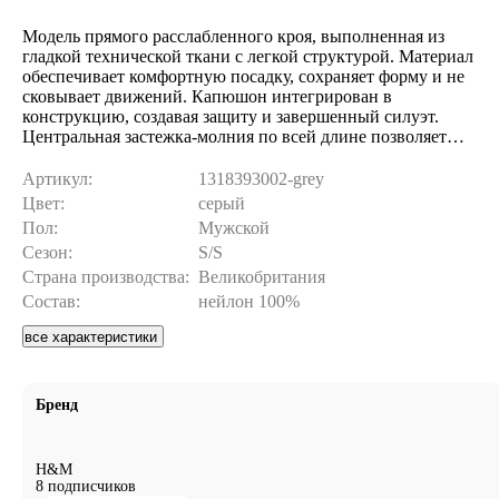
Модель прямого расслабленного кроя, выполненная из
гладкой технической ткани с легкой структурой. Материал
обеспечивает комфортную посадку, сохраняет форму и не
сковывает движений. Капюшон интегрирован в
конструкцию, создавая защиту и завершенный силуэт.
Центральная застежка-молния по всей длине позволяет
удобно регулировать посадку. Манжеты на эластичной
резинке надежно фиксируют рукава. Горизонтальная
Артикул:
1318393002-grey
кокетка на груди добавляет структурности лаконичному
Цвет:
серый
дизайну. Минималистичный крой без лишних деталей
Пол:
Мужской
делает куртку универсальным верхним слоем для
Сезон:
S/S
повседневных комплектов. Отлично комбинируется с
базовыми футболками, свитшотами и брюками прямого
Страна производства:
Великобритания
кроя.
Состав:
нейлон 100%
все характеристики
Бренд
H&M
8 подписчиков