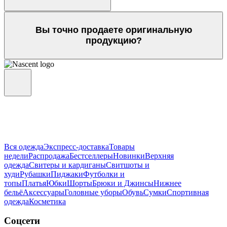
Вы точно продаете оригинальную
продукцию?
Вся одежда
Экспресс-доставка
Товары
недели
Распродажа
Бестселлеры
Новинки
Верхняя
одежда
Свитеры и кардиганы
Свитшоты и
худи
Рубашки
Пиджаки
Футболки и
топы
Платья
Юбки
Шорты
Брюки и Джинсы
Нижнее
бельё
Аксессуары
Головные уборы
Обувь
Сумки
Спортивная
одежда
Косметика
Соцсети