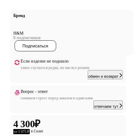
Бренд
H&M
8 подписчиков
Подписаться
Если изделие не подошло
такое случается редко, но мы все решим
обмен и возврат
Вопрос - ответ
снимаем стресс перед заказом в один клик
отвечаем тут
4 300
₽
в Сплит
от 1 075 ₽