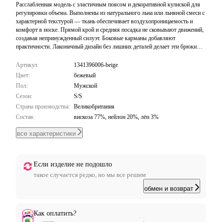
Расслабленная модель с эластичным поясом и декоративной кулиской для
регулировки объема. Выполнены из натурального льна или льняной смеси с
характерной текстурой — ткань обеспечивает воздухопроницаемость и
комфорт в носке. Прямой крой и средняя посадка не сковывают движений,
создавая непринужденный силуэт. Боковые карманы добавляют
практичности. Лаконичный дизайн без лишних деталей делает эти брюки
универсальной базой для расслабленных повседневных образов. Отлично
сочетаются с футболками, рубашками и легкими кардиганами.
Артикул:
1341396006-beige
Цвет:
бежевый
Пол:
Мужской
Сезон:
S/S
Страна производства:
Великобритания
Состав:
вискоза 77%, нейлон 20%, лён 3%
все характеристики
Если изделие не подошло
такое случается редко, но мы все решим
обмен и возврат
Как оплатить?