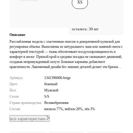
XS
осталось: 30 шт
Описание
Расслабленная модель с эластичным поясом и декоративной кулиской для
регулировки объема. Выполнены из натурального льна или льняной смеси с
характерной текстурой — ткань обеспечивает воздухопроницаемость и
комфорт в носке. Прямой крой и средняя посадка не сковывают движений,
создавая непринужденный силуэт. Боковые карманы добавляют
практичности. Лаконичный дизайн без лишних деталей делает эти брюки
универсальной базой для расслабленных повседневных образов. Отлично
сочетаются с футболками, рубашками и легкими кардиганами.
Артикул:
1341396006-beige
Цвет:
бежевый
Пол:
Мужской
Сезон:
S/S
Страна производства:
Великобритания
Состав:
вискоза 77%, нейлон 20%, лён 3%
все характеристики