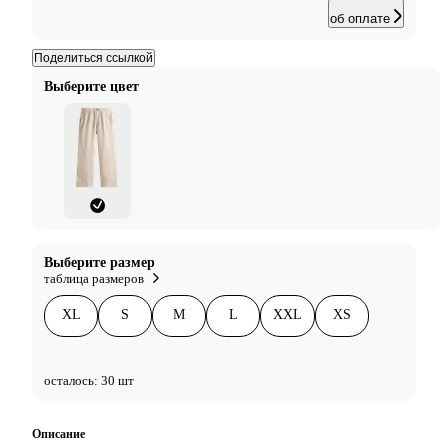
об оплате
Поделиться ссылкой
Выберите цвет
Выберите размер
таблица размеров
XL
S
M
L
XXL
XS
осталось: 30 шт
Описание