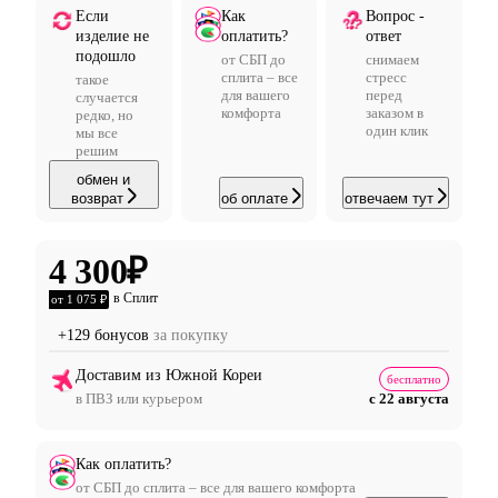
Если
Как
Вопрос -
изделие не
оплатить?
ответ
подошло
от СБП до
снимаем
сплита – все
стресс
такое
для вашего
перед
случается
комфорта
заказом в
редко, но
один клик
мы все
решим
обмен и
возврат
об оплате
отвечаем тут
4 300
₽
в Сплит
от 1 075 ₽
+129 бонусов
за покупку
Доставим из Южной Кореи
бесплатно
в ПВЗ или курьером
с 22 августа
Как оплатить?
от СБП до сплита – все для вашего комфорта