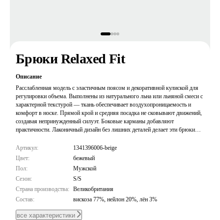
Брюки Relaxed Fit
Описание
Расслабленная модель с эластичным поясом и декоративной кулиской для
регулировки объема. Выполнены из натурального льна или льняной смеси с
характерной текстурой — ткань обеспечивает воздухопроницаемость и
комфорт в носке. Прямой крой и средняя посадка не сковывают движений,
создавая непринужденный силуэт. Боковые карманы добавляют
практичности. Лаконичный дизайн без лишних деталей делает эти брюки
универсальной базой для расслабленных повседневных образов. Отлично
сочетаются с футболками, рубашками и легкими кардиганами.
Артикул:
1341396006-beige
Цвет:
бежевый
Пол:
Мужской
Сезон:
S/S
Страна производства:
Великобритания
Состав:
вискоза 77%, нейлон 20%, лён 3%
все характеристики