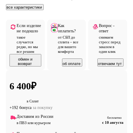
все характеристики
Если изделие
Как
Вопрос -
не подошло
оплатить?
ответ
такое
от СБП до
снимаем
случается
сплита – все
стресс перед
редко, но мы
для вашего
заказом в
все решим
комфорта
один клик
обмен и
возврат
об оплате
отвечаем тут
6 400
₽
в Сплит
от 1 600 ₽
+192 бонуса
за покупку
Доставим из России
бесплатно
с 10 августа
в ПВЗ или курьером