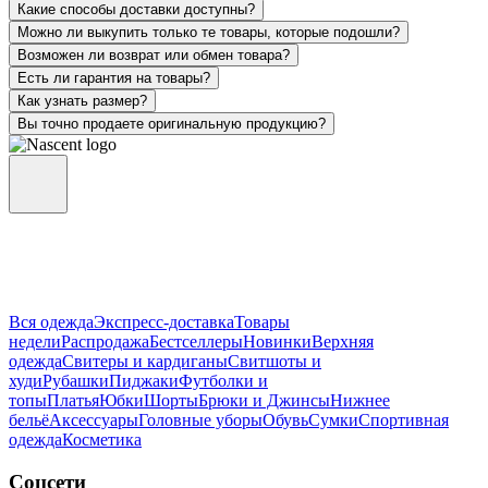
Какие способы доставки доступны?
Можно ли выкупить только те товары, которые подошли?
Возможен ли возврат или обмен товара?
Есть ли гарантия на товары?
Как узнать размер?
Вы точно продаете оригинальную продукцию?
Вся одежда
Экспресс-доставка
Товары
недели
Распродажа
Бестселлеры
Новинки
Верхняя
одежда
Свитеры и кардиганы
Свитшоты и
худи
Рубашки
Пиджаки
Футболки и
топы
Платья
Юбки
Шорты
Брюки и Джинсы
Нижнее
бельё
Аксессуары
Головные уборы
Обувь
Сумки
Спортивная
одежда
Косметика
Соцсети