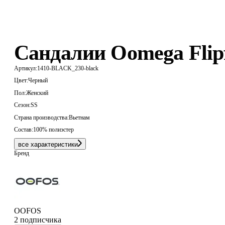
Сандалии Oomega Flip
Артикул:
1410-BLACK_230-black
Цвет:
Черный
Пол:
Женский
Сезон:
SS
Страна производства:
Вьетнам
Состав:
100% полиэстер
все характеристики
Бренд
OOFOS
2 подписчика