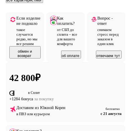
все характеристики
Если изделие
Как
Вопрос -
не подошло
оплатить?
ответ
такое
от СБП до
снимаем
случается
сплита – все
стресс перед
редко, но мы
для вашего
заказом в
все решим
комфорта
один клик
обмен и
возврат
об оплате
отвечаем тут
42 800
₽
в Сплит
от 10 700 ₽
+1284 бонуса
за покупку
Доставим из Южной Кореи
бесплатно
с 21 августа
в ПВЗ или курьером