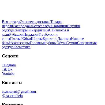
Вся одежда
Экспресс-доставка
Товары
недели
Распродажа
Бестселлеры
Новинки
Верхняя
одежда
Свитеры и кардиганы
Свитшоты и
худи
Рубашки
Пиджаки
Футболки и
топы
Платья
Юбки
Шорты
Брюки и Джинсы
Нижнее
бельё
Аксессуары
Головные уборы
Обувь
Сумки
Спортивная
одежда
Косметика
Соцсети
Telegram
Tik tok
Youtube
Контакты
cs.nascent@gmail.com
@nascenthelp
Компания