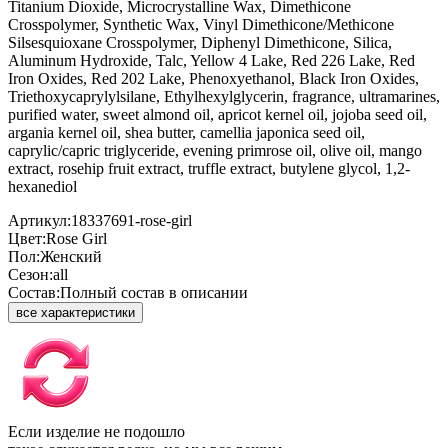
Titanium Dioxide, Microcrystalline Wax, Dimethicone
Crosspolymer, Synthetic Wax, Vinyl Dimethicone/Methicone
Silsesquioxane Crosspolymer, Diphenyl Dimethicone, Silica,
Aluminum Hydroxide, Talc, Yellow 4 Lake, Red 226 Lake, Red
Iron Oxides, Red 202 Lake, Phenoxyethanol, Black Iron Oxides,
Triethoxycaprylylsilane, Ethylhexylglycerin, fragrance, ultramarines,
purified water, sweet almond oil, apricot kernel oil, jojoba seed oil,
argania kernel oil, shea butter, camellia japonica seed oil,
caprylic/capric triglyceride, evening primrose oil, olive oil, mango
extract, rosehip fruit extract, truffle extract, butylene glycol, 1,2-
hexanediol
Артикул:
18337691-rose-girl
Цвет:
Rose Girl
Пол:
Женский
Сезон:
all
Состав:
Полный состав в описании
все характеристики
Если изделие не подошло