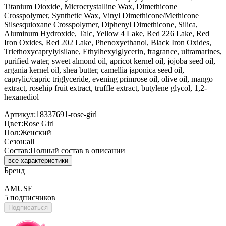
Titanium Dioxide, Microcrystalline Wax, Dimethicone
Crosspolymer, Synthetic Wax, Vinyl Dimethicone/Methicone
Silsesquioxane Crosspolymer, Diphenyl Dimethicone, Silica,
Aluminum Hydroxide, Talc, Yellow 4 Lake, Red 226 Lake, Red
Iron Oxides, Red 202 Lake, Phenoxyethanol, Black Iron Oxides,
Triethoxycaprylylsilane, Ethylhexylglycerin, fragrance, ultramarines,
purified water, sweet almond oil, apricot kernel oil, jojoba seed oil,
argania kernel oil, shea butter, camellia japonica seed oil,
caprylic/capric triglyceride, evening primrose oil, olive oil, mango
extract, rosehip fruit extract, truffle extract, butylene glycol, 1,2-
hexanediol
Артикул:
18337691-rose-girl
Цвет:
Rose Girl
Пол:
Женский
Сезон:
all
Состав:
Полный состав в описании
все характеристики
Бренд
AMUSE
5 подписчиков
Подписаться