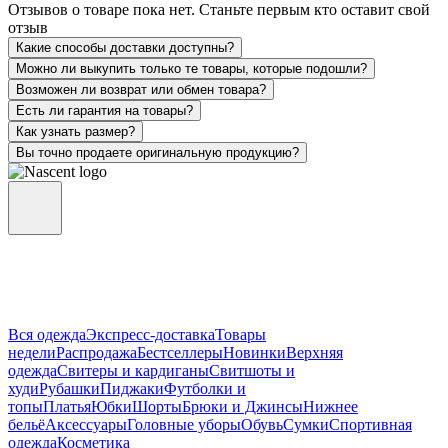
Отзывов о товаре пока нет. Станьте первым кто оставит свой
отзыв
Какие способы доставки доступны?
Можно ли выкупить только те товары, которые подошли?
Возможен ли возврат или обмен товара?
Есть ли гарантия на товары?
Как узнать размер?
Вы точно продаете оригинальную продукцию?
Вся одежда
Экспресс-доставка
Товары
недели
Распродажа
Бестселлеры
Новинки
Верхняя
одежда
Свитеры и кардиганы
Свитшоты и
худи
Рубашки
Пиджаки
Футболки и
топы
Платья
Юбки
Шорты
Брюки и Джинсы
Нижнее
бельё
Аксессуары
Головные уборы
Обувь
Сумки
Спортивная
одежда
Косметика