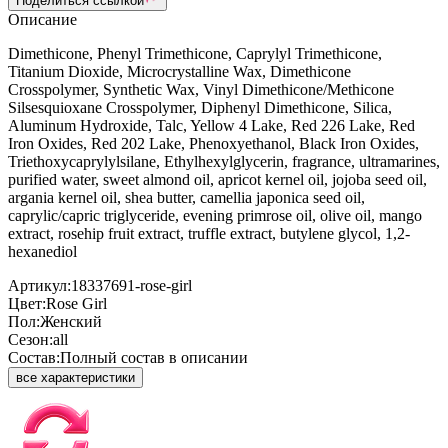
Поделиться ссылкой
Описание
Dimethicone, Phenyl Trimethicone, Caprylyl Trimethicone,
Titanium Dioxide, Microcrystalline Wax, Dimethicone
Crosspolymer, Synthetic Wax, Vinyl Dimethicone/Methicone
Silsesquioxane Crosspolymer, Diphenyl Dimethicone, Silica,
Aluminum Hydroxide, Talc, Yellow 4 Lake, Red 226 Lake, Red
Iron Oxides, Red 202 Lake, Phenoxyethanol, Black Iron Oxides,
Triethoxycaprylylsilane, Ethylhexylglycerin, fragrance, ultramarines,
purified water, sweet almond oil, apricot kernel oil, jojoba seed oil,
argania kernel oil, shea butter, camellia japonica seed oil,
caprylic/capric triglyceride, evening primrose oil, olive oil, mango
extract, rosehip fruit extract, truffle extract, butylene glycol, 1,2-
hexanediol
Артикул:
18337691-rose-girl
Цвет:
Rose Girl
Пол:
Женский
Сезон:
all
Состав:
Полный состав в описании
все характеристики