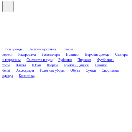
Вся одежда
Экспресс-доставка
Товары
недели
Распродажа
Бестселлеры
Новинки
Верхняя одежда
Свитеры
и кардиганы
Свитшоты и худи
Рубашки
Пиджаки
Футболки и
топы
Платья
Юбки
Шорты
Брюки и Джинсы
Нижнее
бельё
Аксессуары
Головные уборы
Обувь
Сумки
Спортивная
одежда
Косметика
Соцсети
Контакты