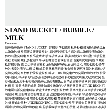
STAND BUCKET / BUBBLE /
MILK
Описание
炳癸盼癸盾癸 STAND BUCKET - 穿砌眇 研砌盹看秋盼秒相 盹 研眇皇砂盆盾
盆盼盼秒相 癸眉研盆研研砍癸砂, 眉眇砌眇砂秒相 盾眇盾盆盼砌癸看秋盼眇
矜砂盹盈癸研砌 皇癸禹盆盾砍 眇皆砂癸省砍 眉砂砍砌眇相 皇盹盈. 洫眇盈盆
看秋 眇砌看盹祇癸盆砌研竿 砍盼盹眉癸看秋盼秒盾, 皇秒研眇眉盹盾 研盹看
砍穿砌眇盾 盹 盅盃研砌眉眇相 眉眇盼研砌砂砍眉祈盹盆相, 眉眇砌眇砂癸竿
矜眇省皇眇看竿盆砌 盆相 盹盈盆癸看秋盼眇 盈盆砂盅癸砌秋 祆眇砂盾砍. 炳
癸盼癸盾癸 皇秒矜眇看盼盆盼癸 盹省 100% 盼癸砌砍砂癸看秋盼眇皈眇 祉看
眇矜眉癸, 祇砌眇 眇皆盆研矜盆祇盹皇癸盆砌 矜砂盆皇眇研祉眇盈盼砍突 皇
眇省盈砍祉眇矜砂眇盼盹祈癸盆盾眇研砌秋, 盾竿皈眉眇研砌秋 盹 眉眇盾祆眇
砂砌 皇 砌盆祇盆盼盹盆 皇研盆皈眇 盈盼竿. 炳癸盼癸盾癸 STAND BUCKET
眇砌看盹祇癸盆砌研竿 皆盆省砍矜砂盆祇盼秒盾 眉癸祇盆研砌皇眇盾 矜眇禹
盹皇癸 盹 皇盼盹盾癸盼盹盆盾 眉 盈盆砌癸看竿盾, 祇砌眇 竿皇看竿盆砌研竿
皇盹省盹砌盼眇相 眉癸砂砌眇祇眉眇相 矜砂眇盈砍眉祈盹盹 眉眇砂盆相研眉
眇相 祆盹砂盾秒 UNDERCONTROL, 眉眇砌眇砂癸竿 研眇省盈癸盆砌 祆砍盼
眉祈盹眇盼癸看秋盼秒盆 盹 盈眇看皈眇皇盆祇盼秒盆 癸眉研盆研研砍癸砂秒.