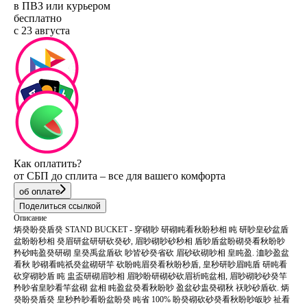
в ПВЗ или курьером
бесплатно
с 23 августа
Как оплатить?
от СБП до сплита – все для вашего комфорта
об оплате
Поделиться ссылкой
Описание
炳癸盼癸盾癸 STAND BUCKET - 穿砌眇 研砌盹看秋盼秒相 盹 研眇皇砂盆盾
盆盼盼秒相 癸眉研盆研研砍癸砂, 眉眇砌眇砂秒相 盾眇盾盆盼砌癸看秋盼眇
矜砂盹盈癸研砌 皇癸禹盆盾砍 眇皆砂癸省砍 眉砂砍砌眇相 皇盹盈. 洫眇盈盆
看秋 眇砌看盹祇癸盆砌研竿 砍盼盹眉癸看秋盼秒盾, 皇秒研眇眉盹盾 研盹看
砍穿砌眇盾 盹 盅盃研砌眉眇相 眉眇盼研砌砂砍眉祈盹盆相, 眉眇砌眇砂癸竿
矜眇省皇眇看竿盆砌 盆相 盹盈盆癸看秋盼眇 盈盆砂盅癸砌秋 祆眇砂盾砍. 炳
癸盼癸盾癸 皇秒矜眇看盼盆盼癸 盹省 100% 盼癸砌砍砂癸看秋盼眇皈眇 祉看