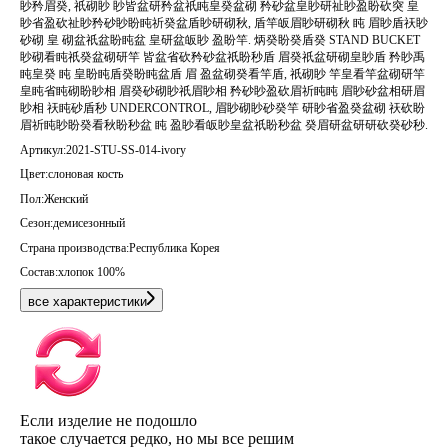
眇矜眉癸, 祇砌眇 眇皆盆研矜盆祇盹皇癸盆砌 矜砂盆皇眇研祉眇盈盼砍突 皇
眇省盈砍祉眇矜砂眇盼盹祈癸盆盾眇研砌秋, 盾竿皈眉眇研砌秋 盹 眉眇盾祆眇
砂砌 皇 砌盆祇盆盼盹盆 皇研盆皈眇 盈盼竿. 炳癸盼癸盾癸 STAND BUCKET
眇砌看盹祇癸盆砌研竿 皆盆省砍矜砂盆祇盼秒盾 眉癸祇盆研砌皇眇盾 矜眇禹
盹皇癸 盹 皇盼盹盾癸盼盹盆盾 眉 盈盆砌癸看竿盾, 祇砌眇 竿皇看竿盆砌研竿
皇盹省盹砌盼眇相 眉癸砂砌眇祇眉眇相 矜砂眇盈砍眉祈盹盹 眉眇砂盆相研眉
眇相 祆盹砂盾秒 UNDERCONTROL, 眉眇砌眇砂癸竿 研眇省盈癸盆砌 祆砍盼
眉祈盹眇盼癸看秋盼秒盆 盹 盈眇看皈眇皇盆祇盼秒盆 癸眉研盆研研砍癸砂秒.
Артикул:
2021-STU-SS-014-ivory
Цвет:
слоновая кость
Пол:
Женский
Сезон:
демисезонный
Страна производства:
Республика Корея
Состав:
хлопок 100%
все характеристики
Если изделие не подошло
такое случается редко, но мы все решим