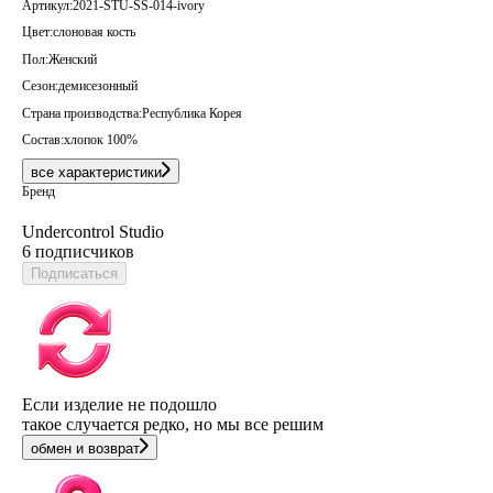
Артикул:
2021-STU-SS-014-ivory
Цвет:
слоновая кость
Пол:
Женский
Сезон:
демисезонный
Страна производства:
Республика Корея
Состав:
хлопок 100%
все характеристики
Бренд
Undercontrol Studio
6 подписчиков
Подписаться
Если изделие не подошло
такое случается редко, но мы все решим
обмен и возврат