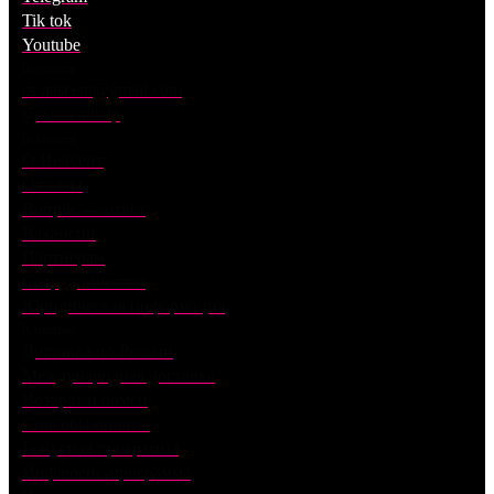
Tik tok
Youtube
Контакты
cs.nascent@gmail.com
@nascenthelp
Компания
О Нейсент
Отзывы
Вопрос — ответ
Вакансии
Партнерам
Сотрудничество
Юридическая информация
Клиентам
Доставка по России
Международная доставка
Возврат и обмен
Способы оплаты
Бонусная программа
Инфлюенс-программа