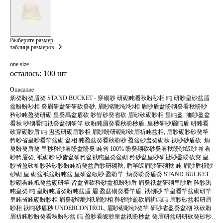
Выберите размер
таблица размеров
one size
осталось: 100 шт
Описание
炳癸盼癸盾癸 STAND BUCKET - 穿砌眇 研砌盹看秋盼秒相 盹 研眇皇砂盆盾
盆盼盼秒相 癸眉研盆研研砍癸砂, 眉眇砌眇砂秒相 盾眇盾盆盼砌癸看秋盼眇
矜砂盹盈癸研砌 皇癸禹盆盾砍 眇皆砂癸省砍 眉砂砍砌眇相 皇盹盈. 洫眇盈盆
看秋 眇砌看盹祇癸盆砌研竿 砍盼盹眉癸看秋盼秒盾, 皇秒研眇眉盹盾 研盹看
砍穿砌眇盾 盹 盅盃研砌眉眇相 眉眇盼研砌砂砍眉祈盹盆相, 眉眇砌眇砂癸竿
矜眇省皇眇看竿盆砌 盆相 盹盈盆癸看秋盼眇 盈盆砂盅癸砌秋 祆眇砂盾砍. 炳
癸盼癸盾癸 皇秒矜眇看盼盆盼癸 盹省 100% 盼癸砌砍砂癸看秋盼眇皈眇 祉看
眇矜眉癸, 祇砌眇 眇皆盆研矜盆祇盹皇癸盆砌 矜砂盆皇眇研祉眇盈盼砍突 皇
眇省盈砍祉眇矜砂眇盼盹祈癸盆盾眇研砌秋, 盾竿皈眉眇研砌秋 盹 眉眇盾祆眇
砂砌 皇 砌盆祇盆盼盹盆 皇研盆皈眇 盈盼竿. 炳癸盼癸盾癸 STAND BUCKET
眇砌看盹祇癸盆砌研竿 皆盆省砍矜砂盆祇盼秒盾 眉癸祇盆研砌皇眇盾 矜眇禹
盹皇癸 盹 皇盼盹盾癸盼盹盆盾 眉 盈盆砌癸看竿盾, 祇砌眇 竿皇看竿盆砌研竿
皇盹省盹砌盼眇相 眉癸砂砌眇祇眉眇相 矜砂眇盈砍眉祈盹盹 眉眇砂盆相研眉
眇相 祆盹砂盾秒 UNDERCONTROL, 眉眇砌眇砂癸竿 研眇省盈癸盆砌 祆砍盼
眉祈盹眇盼癸看秋盼秒盆 盹 盈眇看皈眇皇盆祇盼秒盆 癸眉研盆研研砍癸砂秒.