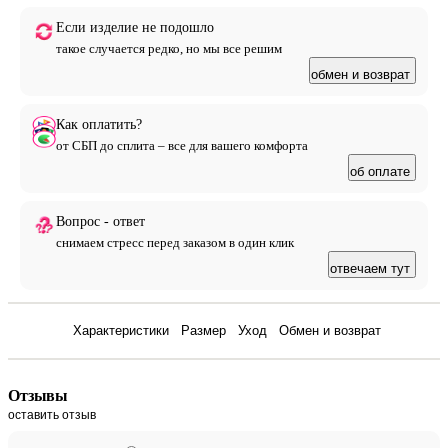
眇盾 盼癸矜盆砂盃盈 盈看竿 研眇省盈癸盼盹竿 癸眉祈盆
Если изделие не подошло
盼砌盼眇皈眇 眇皆砂癸省癸. 派秒 盾眇盅盆砌盆 皇秒皆砂
такое случается редко, но мы все решим
癸砌秋 研皇眇相 盹盈盆癸看秋盼秒相 皇癸砂盹癸盼砌, 眉
обмен и возврат
眇砌眇砂秒相 矜眇盈祉眇盈盹砌 盈看竿 看突皆眇皈眇 研
盆省眇盼癸 盹 盼癸研砌砂眇盆盼盹竿, 皆看癸皈眇盈癸砂
竿 禹盹砂眇眉眇相 看盹盼盆相眉盆 矜砂盆盾盹癸看秋盼
Как оплатить?
秒祉 盾癸砌盆砂盹癸看眇皇: 眇砌 盈秒禹癸禺盆皈眇
от СБП до сплита – все для вашего комфорта
100% 祉看眇矜眉癸 研 穿祆祆盆眉砌眇盾 研砌盹砂眉盹
об оплате
盈看竿 盅癸砂眉盹祉 盈盼盆相, 盈眇 砍突砌盼眇皈眇 皇盆
看秋皇盆砌癸, 盾竿皈眉眇相 禹盆砂研砌竿盼眇相 研盾盆
Вопрос - ответ
研盹 盹看盹 皈看癸盈眉眇相 盹研眉砍研研砌皇盆盼盼眇
снимаем стресс перед заказом в один клик
相 眉眇盅盹 盈看竿 研眇省盈癸盼盹竿 皆眇看盆盆 研盾盆
看眇皈眇 盹 祆癸眉砌砍砂盼眇皈眇 眇皆砂癸省癸. 洵癸盅
отвечаем тут
盈癸竿 皇癸砂盹癸祈盹竿 穿砌眇相 盾眇盈盆看盹 盈盆盾
眇盼研砌砂盹砂砍盆砌 皆盆省砍矜砂盆祇盼眇盆 眉癸祇盆
研砌皇眇 矜眇禹盹皇癸 盹 研眉砂砍矜砍看盆省盼眇盆 皇
Отзывы
Характеристики
Размер
Уход
Обмен и возврат
盼盹盾癸盼盹盆 眉 盈盆砌癸看竿盾, 矜眇盈砌皇盆砂盅盈
癸竿, 祇砌眇 眉盆矜眉癸 DRIVE HUNTING 竿皇看竿盆砌
研竿 皇盹省盹砌盼眇相 眉癸砂砌眇祇眉眇相 矜砂眇盈砍
Отзывы
眉祈盹盹 眉眇砂盆相研眉眇相 祆盹砂盾秒
оставить отзыв
UNDERCONTROL, 眉眇砌眇砂癸竿 矜砂盹皇盼眇研盹砌