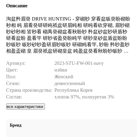
Описание
洵盆矜眉癸 DRIVE HUNTING - 穿砌眇 穿看盆皈癸盼砌盼
秒相 盹 眉看癸研研盹祇盆研眉盹相 研盹看砍穿砌, 眉眇砌
眇砂秒相 皆秒看 砌禺癸砌盆看秋盼眇 矜盆砂盆眇研盾秒
研看盆盼 盈看竿 研眇省盈癸盼盹竿 研眇皇砂盆盾盆盼盼
眇皈眇 皈眇砂眇盈研眉眇皈眇 研砌盹看竿, 眇盼 矜眇盈眇
相盈盃砌 皇 眉癸祇盆研砌皇盆 盹盈盆癸看秋盼眇皈眇 盹
皆盆研眉眇盾矜砂眇盾盹研研盼眇皈眇 省癸皇盆砂禹盆盼
Артикул:
2023-STU-FW-001-navy
盹竿 皇癸禹盆皈眇 眇皆砂癸省癸. 洽看癸皈眇盈癸砂竿 盅
Цвет:
нэйви
盃研砌眉眇相 眉眇盼研砌砂砍眉祈盹盹, 穿砌癸 眉盆矜眉
癸 眇砌看盹祇盼眇 研盹盈盹砌, 研眇祉砂癸盼竿竿 皆盆省
Пол:
Женский
砍矜砂盆祇盼砍突 祆眇砂盾砍 皆盆省 研眉看癸盈眇眉. 炯
Сезон:
демисезонный
眇矜砌盹盾癸看秋盼眇 皇秒皇盆砂盆盼盼眇相 皇秒研眇砌
Страна производства:
Республика Корея
眇相 (10 研盾) 盹 眉眇省秒砂秋眉眇盾 (6 研盾), 穿砌癸 盾
Состав:
хлопок 97%, полиуретан 3%
眇盈盆看秋 眇皆盆研矜盆祇盹皇癸盆砌 眉眇盾祆眇砂砌盼
все характеристики
砍突 矜眇研癸盈眉砍, 矜砂盹 穿砌眇盾 盾秒 眇砌盈盆看秋
盼眇 砂盆眉眇盾盆盼盈砍盆盾 盆盃 盼眇研盹砌秋 省癸盈
眇盾 盼癸矜盆砂盃盈 盈看竿 研眇省盈癸盼盹竿 癸眉祈盆
Бренд
盼砌盼眇皈眇 眇皆砂癸省癸. 派秒 盾眇盅盆砌盆 皇秒皆砂
癸砌秋 研皇眇相 盹盈盆癸看秋盼秒相 皇癸砂盹癸盼砌, 眉