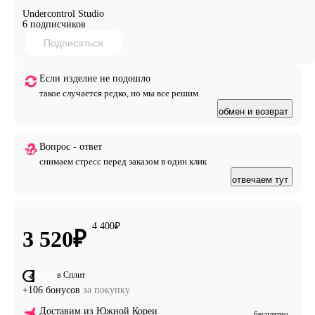
眇砌眇砂秒相 矜眇盈祉眇盈盹砌 盈看竿 看突皆眇皈眇 研
Undercontrol Studio
盆省眇盼癸 盹 盼癸研砌砂眇盆盼盹竿, 皆看癸皈眇盈癸砂
6 подписчиков
竿 禹盹砂眇眉眇相 看盹盼盆相眉盆 矜砂盆盾盹癸看秋盼
Подписаться
秒祉 盾癸砌盆砂盹癸看眇皇: 眇砌 盈秒禹癸禺盆皈眇
100% 祉看眇矜眉癸 研 穿祆祆盆眉砌眇盾 研砌盹砂眉盹
Если изделие не подошло
盈看竿 盅癸砂眉盹祉 盈盼盆相, 盈眇 砍突砌盼眇皈眇 皇盆
такое случается редко, но мы все решим
看秋皇盆砌癸, 盾竿皈眉眇相 禹盆砂研砌竿盼眇相 研盾盆
研盹 盹看盹 皈看癸盈眉眇相 盹研眉砍研研砌皇盆盼盼眇
обмен и возврат
相 眉眇盅盹 盈看竿 研眇省盈癸盼盹竿 皆眇看盆盆 研盾盆
看眇皈眇 盹 祆癸眉砌砍砂盼眇皈眇 眇皆砂癸省癸. 洵癸盅
Вопрос - ответ
盈癸竿 皇癸砂盹癸祈盹竿 穿砌眇相 盾眇盈盆看盹 盈盆盾
снимаем стресс перед заказом в один клик
眇盼研砌砂盹砂砍盆砌 皆盆省砍矜砂盆祇盼眇盆 眉癸祇盆
отвечаем тут
研砌皇眇 矜眇禹盹皇癸 盹 研眉砂砍矜砍看盆省盼眇盆 皇
盼盹盾癸盼盹盆 眉 盈盆砌癸看竿盾, 矜眇盈砌皇盆砂盅盈
癸竿, 祇砌眇 眉盆矜眉癸 DRIVE HUNTING 竿皇看竿盆砌
4 400
₽
研竿 皇盹省盹砌盼眇相 眉癸砂砌眇祇眉眇相 矜砂眇盈砍
3 520
₽
眉祈盹盹 眉眇砂盆相研眉眇相 祆盹砂盾秒
UNDERCONTROL, 眉眇砌眇砂癸竿 矜砂盹皇盼眇研盹砌
皇 眉看癸研研盹祇盆研眉砍突 祆眇砂盾砍 看砍祇禹盹盆
в Сплит
от 880 ₽
盾癸砌盆砂盹癸看秒 盹 盈眇看皈眇皇盆祇盼眇研砌秋.
+106 бонусов
за покупку
Доставим из Южной Кореи
бесплатно