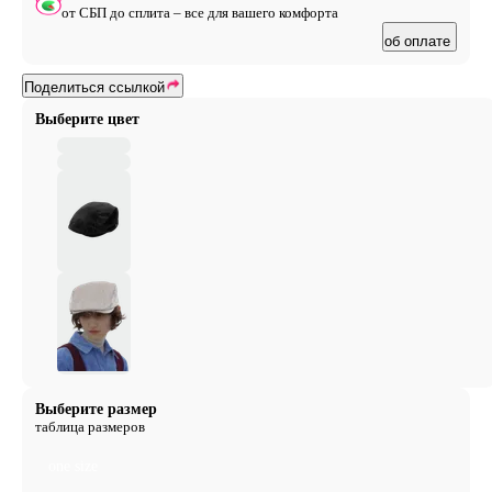
UNDERCONTROL, 眉眇砌眇砂癸竿 矜砂盹皇盼眇研盹砌
от СБП до сплита – все для вашего комфорта
皇 眉看癸研研盹祇盆研眉砍突 祆眇砂盾砍 看砍祇禹盹盆
об оплате
盾癸砌盆砂盹癸看秒 盹 盈眇看皈眇皇盆祇盼眇研砌秋.
Поделиться ссылкой
Выберите цвет
Выберите размер
таблица размеров
one size