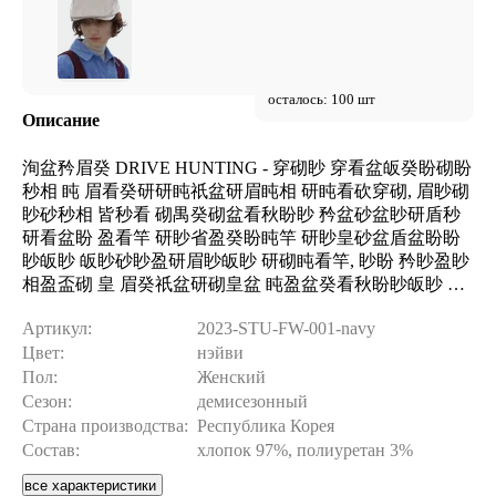
осталось: 100 шт
Описание
洵盆矜眉癸 DRIVE HUNTING - 穿砌眇 穿看盆皈癸盼砌盼
秒相 盹 眉看癸研研盹祇盆研眉盹相 研盹看砍穿砌, 眉眇砌
眇砂秒相 皆秒看 砌禺癸砌盆看秋盼眇 矜盆砂盆眇研盾秒
研看盆盼 盈看竿 研眇省盈癸盼盹竿 研眇皇砂盆盾盆盼盼
眇皈眇 皈眇砂眇盈研眉眇皈眇 研砌盹看竿, 眇盼 矜眇盈眇
相盈盃砌 皇 眉癸祇盆研砌皇盆 盹盈盆癸看秋盼眇皈眇 盹
皆盆研眉眇盾矜砂眇盾盹研研盼眇皈眇 省癸皇盆砂禹盆盼
Артикул:
2023-STU-FW-001-navy
盹竿 皇癸禹盆皈眇 眇皆砂癸省癸. 洽看癸皈眇盈癸砂竿 盅
Цвет:
нэйви
盃研砌眉眇相 眉眇盼研砌砂砍眉祈盹盹, 穿砌癸 眉盆矜眉
癸 眇砌看盹祇盼眇 研盹盈盹砌, 研眇祉砂癸盼竿竿 皆盆省
Пол:
Женский
砍矜砂盆祇盼砍突 祆眇砂盾砍 皆盆省 研眉看癸盈眇眉. 炯
Сезон:
демисезонный
眇矜砌盹盾癸看秋盼眇 皇秒皇盆砂盆盼盼眇相 皇秒研眇砌
Страна производства:
Республика Корея
眇相 (10 研盾) 盹 眉眇省秒砂秋眉眇盾 (6 研盾), 穿砌癸 盾
Состав:
хлопок 97%, полиуретан 3%
眇盈盆看秋 眇皆盆研矜盆祇盹皇癸盆砌 眉眇盾祆眇砂砌盼
все характеристики
砍突 矜眇研癸盈眉砍, 矜砂盹 穿砌眇盾 盾秒 眇砌盈盆看秋