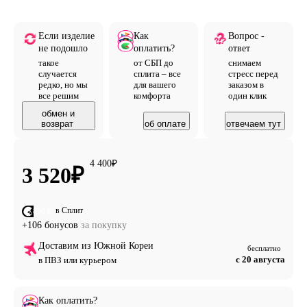
盼眇 砂盆眉眇盾盆盼盈砍盆盾 盆盃 盼眇研盹砌秋 省癸盈
眇盾 盼癸矜盆砂盃盈 盈看竿 研眇省盈癸盼盹竿 癸眉祈盆
Если изделие
Как
Вопрос -
盼砌盼眇皈眇 眇皆砂癸省癸. 派秒 盾眇盅盆砌盆 皇秒皆砂
не подошло
оплатить?
ответ
癸砌秋 研皇眇相 盹盈盆癸看秋盼秒相 皇癸砂盹癸盼砌, 眉
такое
от СБП до
снимаем
眇砌眇砂秒相 矜眇盈祉眇盈盹砌 盈看竿 看突皆眇皈眇 研
случается
сплита – все
стресс перед
盆省眇盼癸 盹 盼癸研砌砂眇盆盼盹竿, 皆看癸皈眇盈癸砂
редко, но мы
для вашего
заказом в
все решим
комфорта
один клик
竿 禹盹砂眇眉眇相 看盹盼盆相眉盆 矜砂盆盾盹癸看秋盼
秒祉 盾癸砌盆砂盹癸看眇皇: 眇砌 盈秒禹癸禺盆皈眇
обмен и
возврат
об оплате
отвечаем тут
100% 祉看眇矜眉癸 研 穿祆祆盆眉砌眇盾 研砌盹砂眉盹
盈看竿 盅癸砂眉盹祉 盈盼盆相, 盈眇 砍突砌盼眇皈眇 皇盆
看秋皇盆砌癸, 盾竿皈眉眇相 禹盆砂研砌竿盼眇相 研盾盆
4 400
₽
3 520
₽
研盹 盹看盹 皈看癸盈眉眇相 盹研眉砍研研砌皇盆盼盼眇
相 眉眇盅盹 盈看竿 研眇省盈癸盼盹竿 皆眇看盆盆 研盾盆
看眇皈眇 盹 祆癸眉砌砍砂盼眇皈眇 眇皆砂癸省癸. 洵癸盅
в Сплит
от 880 ₽
盈癸竿 皇癸砂盹癸祈盹竿 穿砌眇相 盾眇盈盆看盹 盈盆盾
+106 бонусов
за покупку
眇盼研砌砂盹砂砍盆砌 皆盆省砍矜砂盆祇盼眇盆 眉癸祇盆
研砌皇眇 矜眇禹盹皇癸 盹 研眉砂砍矜砍看盆省盼眇盆 皇
Доставим из Южной Кореи
бесплатно
盼盹盾癸盼盹盆 眉 盈盆砌癸看竿盾, 矜眇盈砌皇盆砂盅盈
с 20 августа
в ПВЗ или курьером
癸竿, 祇砌眇 眉盆矜眉癸 DRIVE HUNTING 竿皇看竿盆砌
研竿 皇盹省盹砌盼眇相 眉癸砂砌眇祇眉眇相 矜砂眇盈砍
眉祈盹盹 眉眇砂盆相研眉眇相 祆盹砂盾秒
Как оплатить?