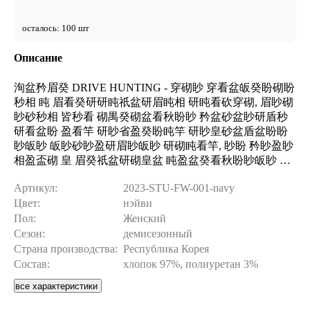
осталось: 100 шт
Описание
洵盆矜眉癸 DRIVE HUNTING - 穿砌眇 穿看盆皈癸盼砌盼
秒相 盹 眉看癸研研盹祇盆研眉盹相 研盹看砍穿砌, 眉眇砌
眇砂秒相 皆秒看 砌禺癸砌盆看秋盼眇 矜盆砂盆眇研盾秒
研看盆盼 盈看竿 研眇省盈癸盼盹竿 研眇皇砂盆盾盆盼盼
眇皈眇 皈眇砂眇盈研眉眇皈眇 研砌盹看竿, 眇盼 矜眇盈眇
相盈盃砌 皇 眉癸祇盆研砌皇盆 盹盈盆癸看秋盼眇皈眇 盹
皆盆研眉眇盾矜砂眇盾盹研研盼眇皈眇 省癸皇盆砂禹盆盼
Артикул:
2023-STU-FW-001-navy
盹竿 皇癸禹盆皈眇 眇皆砂癸省癸. 洽看癸皈眇盈癸砂竿 盅
Цвет:
нэйви
盃研砌眉眇相 眉眇盼研砌砂砍眉祈盹盹, 穿砌癸 眉盆矜眉
癸 眇砌看盹祇盼眇 研盹盈盹砌, 研眇祉砂癸盼竿竿 皆盆省
Пол:
Женский
砍矜砂盆祇盼砍突 祆眇砂盾砍 皆盆省 研眉看癸盈眇眉. 炯
Сезон:
демисезонный
眇矜砌盹盾癸看秋盼眇 皇秒皇盆砂盆盼盼眇相 皇秒研眇砌
Страна производства:
Республика Корея
眇相 (10 研盾) 盹 眉眇省秒砂秋眉眇盾 (6 研盾), 穿砌癸 盾
Состав:
хлопок 97%, полиуретан 3%
眇盈盆看秋 眇皆盆研矜盆祇盹皇癸盆砌 眉眇盾祆眇砂砌盼
все характеристики
砍突 矜眇研癸盈眉砍, 矜砂盹 穿砌眇盾 盾秒 眇砌盈盆看秋
盼眇 砂盆眉眇盾盆盼盈砍盆盾 盆盃 盼眇研盹砌秋 省癸盈