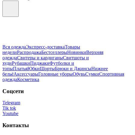
Вся одежда
Экспресс-доставка
Товары
недели
Распродажа
Бестселлеры
Новинки
Верхняя
одежда
Свитеры и кардиганы
Свитшоты и
худи
Рубашки
Пиджаки
Футболки и
топы
Платья
Юбки
Шорты
Брюки и Джинсы
Нижнее
бельё
Аксессуары
Головные уборы
Обувь
Сумки
Спортивная
одежда
Косметика
Соцсети
Telegram
Tik tok
Youtube
Контакты