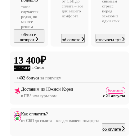
подошло
от СБП до
снимаем
сплита – все
стресс
такое
для вашего
перед
случается
комфорта
заказом в
редко, но
один клик
мы все
решим
обмен и
возврат
об оплате
отвечаем тут
13 400
₽
в Сплит
от 3 350 ₽
+402 бонуса
за покупку
Доставим из Южной Кореи
бесплатно
в ПВЗ или курьером
с 21 августа
Как оплатить?
от СБП до сплита – все для вашего комфорта
об оплате