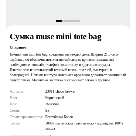
Сумка muse mini tote bag
Описание
Компактная mini tote bag, созданная на каждый день. Ширина 21,5 см и
глубина 5 см обеспечивают элегантный силуэт, при этом вмещая всё
необходимое: кошелёк, телефон, косметичку и другие аксессуары.
Изготовлена из итальянской телячьей кожи - плотной, фактурной и
благородной. Нежная текстура материала органично дополняет лаконичный
силуэт сумки. Магнитная застёжка обеспечивает лёгкое и удобное
открывание и закрывание. Универсальная конструкция 2-в-1: носите как
тоут или используйте прилагаемый ремень для ношения через плечо.
Артикул:
23011-choco-brown
Минималистичный дизайн легко сочетается с образами от casual до formal -
Цвет:
Коричневый
идеальная сумка на каждый день.
Пол:
Женский
Сезон:
SS
Страна производства:
Республика Корея
Состав:
100% итальянская телячья кожа / подкладка: 100%
замша