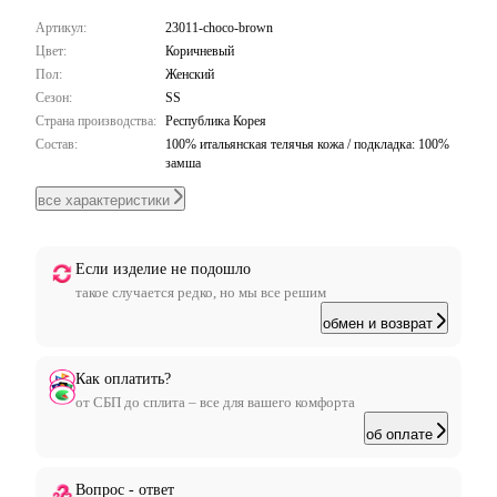
открывание и закрывание. Универсальная конструкция 2-в-1: носите как
тоут или используйте прилагаемый ремень для ношения через плечо.
Артикул:
23011-choco-brown
Минималистичный дизайн легко сочетается с образами от casual до formal -
Цвет:
Коричневый
идеальная сумка на каждый день.
Пол:
Женский
Сезон:
SS
Страна производства:
Республика Корея
Состав:
100% итальянская телячья кожа / подкладка: 100%
замша
все характеристики
Если изделие не подошло
такое случается редко, но мы все решим
обмен и возврат
Как оплатить?
от СБП до сплита – все для вашего комфорта
об оплате
Вопрос - ответ