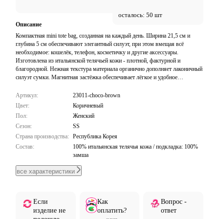
осталось: 50 шт
Описание
Компактная mini tote bag, созданная на каждый день. Ширина 21,5 см и
глубина 5 см обеспечивают элегантный силуэт, при этом вмещая всё
необходимое: кошелёк, телефон, косметичку и другие аксессуары.
Изготовлена из итальянской телячьей кожи - плотной, фактурной и
благородной. Нежная текстура материала органично дополняет лаконичный
силуэт сумки. Магнитная застёжка обеспечивает лёгкое и удобное
открывание и закрывание. Универсальная конструкция 2-в-1: носите как
тоут или используйте прилагаемый ремень для ношения через плечо.
Артикул:
23011-choco-brown
Минималистичный дизайн легко сочетается с образами от casual до formal -
Цвет:
Коричневый
идеальная сумка на каждый день.
Пол:
Женский
Сезон:
SS
Страна производства:
Республика Корея
Состав:
100% итальянская телячья кожа / подкладка: 100%
замша
все характеристики
Если
Как
Вопрос -
изделие не
оплатить?
ответ