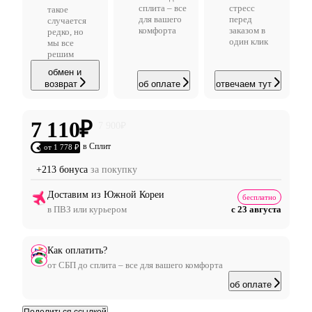
сплита – все
стресс
такое
для вашего
перед
случается
комфорта
заказом в
редко, но
один клик
мы все
решим
обмен и
возврат
об оплате
отвечаем тут
7 110
₽
7 900
₽
в Сплит
от 1 778 ₽
+213 бонуса
за покупку
Доставим из Южной Кореи
бесплатно
в ПВЗ или курьером
с 23 августа
Как оплатить?
от СБП до сплита – все для вашего комфорта
об оплате