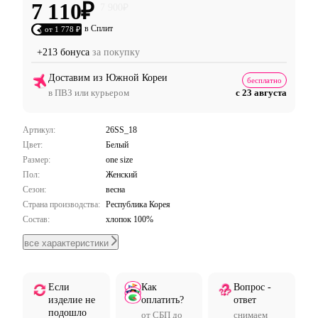
7 110
₽
7 900
₽
в Сплит
от 1 778 ₽
+213 бонуса
за покупку
Доставим из Южной Кореи
бесплатно
в ПВЗ или курьером
с 23 августа
Артикул:
26SS_18
Цвет:
Белый
Размер:
one size
Пол:
Женский
Сезон:
весна
Страна производства:
Республика Корея
Состав:
хлопок 100%
все характеристики
Если
Как
Вопрос -
изделие не
оплатить?
ответ
подошло
от СБП до
снимаем