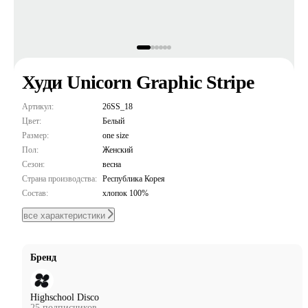
Худи Unicorn Graphic Stripe
Артикул:
26SS_18
Цвет:
Белый
Размер:
one size
Пол:
Женский
Сезон:
весна
Страна производства:
Республика Корея
Состав:
хлопок 100%
все характеристики
Бренд
Highschool Disco
25 подписчиков