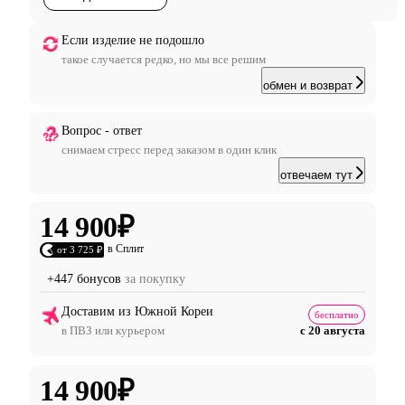
Если изделие не подошло
такое случается редко, но мы все решим
обмен и возврат
Вопрос - ответ
снимаем стресс перед заказом в один клик
отвечаем тут
14 900
₽
в Сплит
от 3 725 ₽
+447 бонусов
за покупку
Доставим из Южной Кореи
бесплатно
в ПВЗ или курьером
с 20 августа
14 900
₽