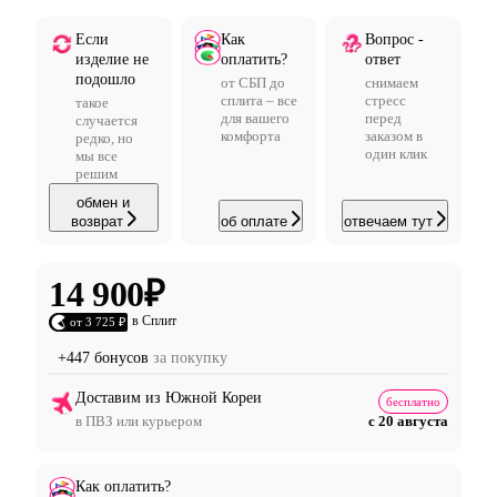
Если
Как
Вопрос -
изделие не
оплатить?
ответ
подошло
от СБП до
снимаем
сплита – все
стресс
такое
для вашего
перед
случается
комфорта
заказом в
редко, но
один клик
мы все
решим
обмен и
возврат
об оплате
отвечаем тут
14 900
₽
в Сплит
от 3 725 ₽
+447 бонусов
за покупку
Доставим из Южной Кореи
бесплатно
в ПВЗ или курьером
с 20 августа
Как оплатить?