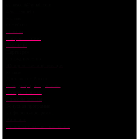
cs.nascent@gmail.com
@nascenthelp
Компания
О Нейсент
Отзывы
Вопрос — ответ
Вакансии
Партнерам
Сотрудничество
Юридическая информация
Клиентам
Доставка по России
Международная доставка
Возврат и обмен
Способы оплаты
Бонусная программа
Инфлюенс-программа
Вишлист
Пользовательское соглашение