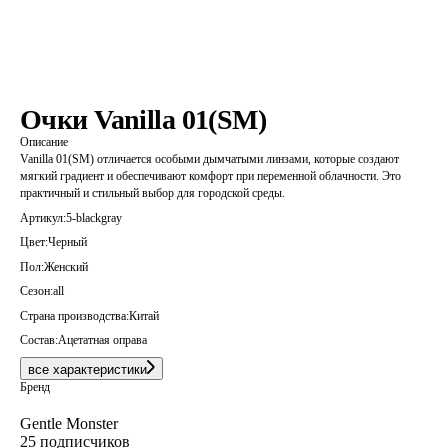
Очки Vanilla 01(SM)
Описание
Vanilla 01(SM) отличается особыми дымчатыми линзами, которые создают
мягкий градиент и обеспечивают комфорт при переменной облачности. Это
практичный и стильный выбор для городской среды.
Артикул:
5-blackgray
Цвет:
Черный
Пол:
Женский
Сезон:
all
Страна производства:
Китай
Состав:
Ацетатная оправа
все характеристики
Бренд
Gentle Monster
25 подписчиков