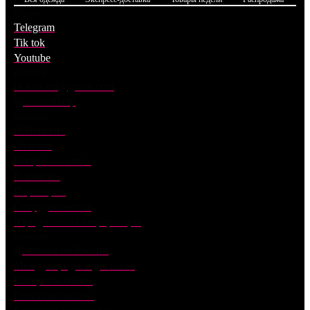
Соцсети
Telegram
Tik tok
Youtube
Контакты
cs.nascent@gmail.com
@nascenthelp
Компания
О Нейсент
Отзывы
Вопрос — ответ
Вакансии
Партнерам
Сотрудничество
Юридическая информация
Клиентам
Доставка по России
Международная доставка
Возврат и обмен
Способы оплаты