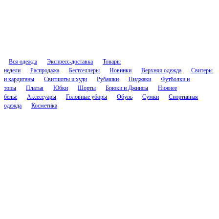
Вся одежда
Экспресс-доставка
Товары
недели
Распродажа
Бестселлеры
Новинки
Верхняя одежда
Свитеры
и кардиганы
Свитшоты и худи
Рубашки
Пиджаки
Футболки и
топы
Платья
Юбки
Шорты
Брюки и Джинсы
Нижнее
бельё
Аксессуары
Головные уборы
Обувь
Сумки
Спортивная
одежда
Косметика
Соцсети
Контакты
cs.nascent@gmail.com