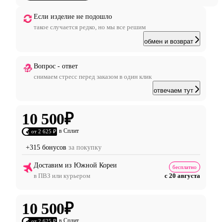
Если изделие не подошло
такое случается редко, но мы все решим
обмен и возврат
Вопрос - ответ
снимаем стресс перед заказом в один клик
отвечаем тут
10 500
₽
в Сплит
от 2 625 ₽
+315 бонусов
за покупку
Доставим из Южной Кореи
бесплатно
в ПВЗ или курьером
с 20 августа
10 500
₽
в Сплит
от 2 625 ₽