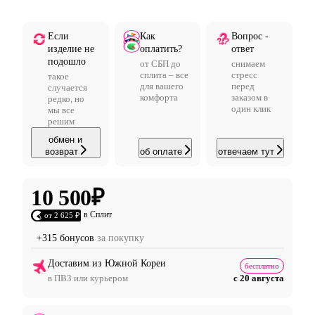
Если
Как
Вопрос -
изделие не
оплатить?
ответ
подошло
от СБП до
снимаем
сплита – все
стресс
такое
для вашего
перед
случается
комфорта
заказом в
редко, но
один клик
мы все
решим
обмен и
возврат
об оплате
отвечаем тут
10 500
₽
в Сплит
от 2 625 ₽
+315 бонусов
за покупку
Доставим из Южной Кореи
бесплатно
в ПВЗ или курьером
с 20 августа