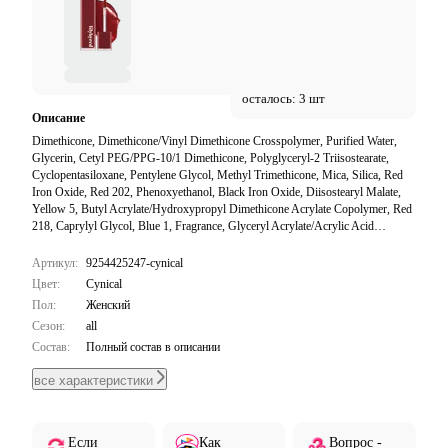
осталось: 3 шт
Описание
Dimethicone, Dimethicone/Vinyl Dimethicone Crosspolymer, Purified Water,
Glycerin, Cetyl PEG/PPG-10/1 Dimethicone, Polyglyceryl-2 Triisostearate,
Cyclopentasiloxane, Pentylene Glycol, Methyl Trimethicone, Mica, Silica, Red
Iron Oxide, Red 202, Phenoxyethanol, Black Iron Oxide, Diisostearyl Malate,
Yellow 5, Butyl Acrylate/Hydroxypropyl Dimethicone Acrylate Copolymer, Red
218, Caprylyl Glycol, Blue 1, Fragrance, Glyceryl Acrylate/Acrylic Acid
Copolymer, 1,2-Hexanediol, Ethylhexylglycerin, Propanediol, Red 227, Yellow
4, Silica Dimethyl Silylate, Star Anise Extract, Methicone, Sodium Polyacrylate,
Артикул:
9254425247-cynical
Trideceth-6, PEG/PPG-18/18 Dimethicone.
Цвет:
Cynical
Пол:
Женский
Сезон:
all
Состав:
Полный состав в описании
все характеристики
Если
Как
Вопрос -