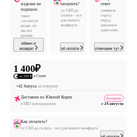
изделие не
оплатить?
ответ
подошло
от СБП до
снимаем
сплита – все
стресс
такое
для вашего
перед
случается
комфорта
заказом в
редко, но
один клик
мы все
решим
обмен и
возврат
об оплате
отвечаем тут
1 400
₽
в Сплит
от 350 ₽
+42 бонуса
за покупку
Доставим из Южной Кореи
бесплатно
в ПВЗ или курьером
с 24 августа
Как оплатить?
от СБП до сплита – все для вашего комфорта
об оплате