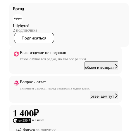
Бренд
Lilybyred
2 подписчика
Подписаться
Если изделие не подошло
такое случается редко, но мы все решим
обмен и возврат
Вопрос - ответ
снимаем стресс перед заказом в один клик
отвечаем тут
1 400
₽
в Сплит
от 350 ₽
+42 бонуса
за покупку