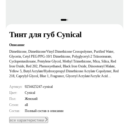
Тинт для губ Cynical
Описание
Dimethicone, Dimethicone/Vinyl Dimethicone Crosspolymer, Purified Water,
Glycerin, Cetyl PEG/PPG-10/1 Dimethicone, Polyglyceryl-2 Triisostearate,
Cyclopentasiloxane, Pentylene Glycol, Methyl Trimethicone, Mica, Silica, Red
Iron Oxide, Red 202, Phenoxyethanol, Black Iron Oxide, Diisostearyl Malate,
Yellow 5, Butyl Acrylate/Hydroxypropyl Dimethicone Acrylate Copolymer, Red
218, Caprylyl Glycol, Blue 1, Fragrance, Glyceryl Acrylate/Acrylic Acid
Copolymer, 1,2-Hexanediol, Ethylhexylglycerin, Propanediol, Red 227, Yellow
4, Silica Dimethyl Silylate, Star Anise Extract, Methicone, Sodium Polyacrylate,
Артикул:
9254425247-cynical
Trideceth-6, PEG/PPG-18/18 Dimethicone.
Цвет:
Cynical
Пол:
Женский
Сезон:
all
Состав:
Полный состав в описании
все характеристики