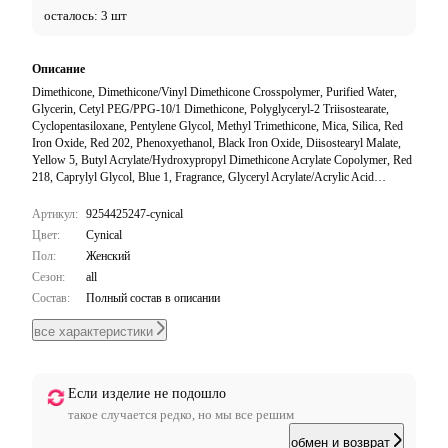
осталось: 3 шт
Описание
Dimethicone, Dimethicone/Vinyl Dimethicone Crosspolymer, Purified Water,
Glycerin, Cetyl PEG/PPG-10/1 Dimethicone, Polyglyceryl-2 Triisostearate,
Cyclopentasiloxane, Pentylene Glycol, Methyl Trimethicone, Mica, Silica, Red
Iron Oxide, Red 202, Phenoxyethanol, Black Iron Oxide, Diisostearyl Malate,
Yellow 5, Butyl Acrylate/Hydroxypropyl Dimethicone Acrylate Copolymer, Red
218, Caprylyl Glycol, Blue 1, Fragrance, Glyceryl Acrylate/Acrylic Acid
Copolymer, 1,2-Hexanediol, Ethylhexylglycerin, Propanediol, Red 227, Yellow
4, Silica Dimethyl Silylate, Star Anise Extract, Methicone, Sodium Polyacrylate,
Артикул:
9254425247-cynical
Trideceth-6, PEG/PPG-18/18 Dimethicone.
Цвет:
Cynical
Пол:
Женский
Сезон:
all
Состав:
Полный состав в описании
все характеристики
Если изделие не подошло
такое случается редко, но мы все решим
обмен и возврат