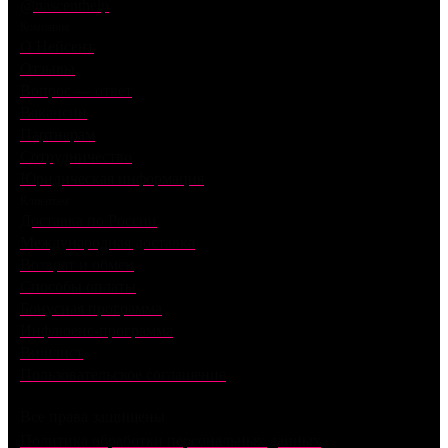
@nascenthelp
Компания
О Нейсент
Отзывы
Вопрос — ответ
Вакансии
Партнерам
Сотрудничество
Юридическая информация
Клиентам
Доставка по России
Международная доставка
Возврат и обмен
Способы оплаты
Бонусная программа
Инфлюенс-программа
Вишлист
Пользовательское соглашение
Все права защищены
Политика обработки персональных данных