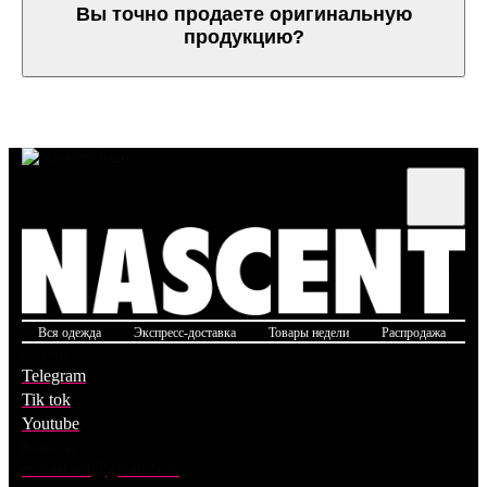
Вы точно продаете оригинальную
продукцию?
Вся одежда
Экспресс-доставка
Товары недели
Распродажа
Б
Соцсети
Telegram
Tik tok
Youtube
Контакты
cs.nascent@gmail.com