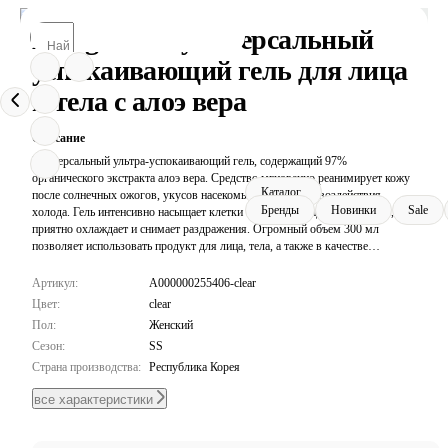
Bring Green универсальный
успокаивающий гель для лица
и тела с алоэ вера
Описание
Универсальный ультра-успокаивающий гель, содержащий 97%
органического экстракта алоэ вера. Средство мгновенно реанимирует кожу
Каталог
после солнечных ожогов, укусов насекомых, бритья или воздействия
Бренды
Новинки
Sale
холода. Гель интенсивно насыщает клетки влагой, ликвидирует сухость,
приятно охлаждает и снимает раздражения. Огромный объем 300 мл
позволяет использовать продукт для лица, тела, а также в качестве
увлажняющей маски для волос. Быстро впитывается без ощущения пленки.
Артикул:
A000000255406-clear
Цвет:
clear
Пол:
Женский
Сезон:
SS
Страна производства:
Республика Корея
все характеристики