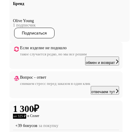
Бренд
Olive Young
1 подписчик
Подписаться
Если изделие не подошло
такое случается редко, но мы все решим
обмен и возврат
Вопрос - ответ
снимаем стресс перед заказом в один клик
отвечаем тут
1 300
₽
в Сплит
от 325 ₽
+39 бонусов
за покупку