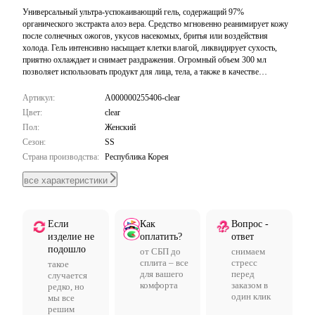
Универсальный ультра-успокаивающий гель, содержащий 97%
органического экстракта алоэ вера. Средство мгновенно реанимирует кожу
после солнечных ожогов, укусов насекомых, бритья или воздействия
холода. Гель интенсивно насыщает клетки влагой, ликвидирует сухость,
приятно охлаждает и снимает раздражения. Огромный объем 300 мл
позволяет использовать продукт для лица, тела, а также в качестве
увлажняющей маски для волос. Быстро впитывается без ощущения пленки.
Артикул:
A000000255406-clear
Цвет:
clear
Пол:
Женский
Сезон:
SS
Страна производства:
Республика Корея
все характеристики
Если
Как
Вопрос -
изделие не
оплатить?
ответ
подошло
от СБП до
снимаем
сплита – все
стресс
такое
для вашего
перед
случается
комфорта
заказом в
редко, но
один клик
мы все
решим