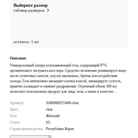
Выберите размер
таблица размеров
300ml
осталось: 1 шт
Описание
Универсальный ультра-успокаивающий гель, содержащий 97%
органического экстракта алоэ вера. Средство мгновенно реанимирует кожу
после солнечных ожогов, укусов насекомых, бритья или воздействия
холода. Гель интенсивно насыщает клетки влагой, ликвидирует сухость,
приятно охлаждает и снимает раздражения. Огромный объем 300 мл
позволяет использовать продукт для лица, тела, а также в качестве
увлажняющей маски для волос. Быстро впитывается без ощущения пленки.
Артикул:
A000000255406-clear
Цвет:
clear
Пол:
Женский
Сезон:
SS
Страна производства:
Республика Корея