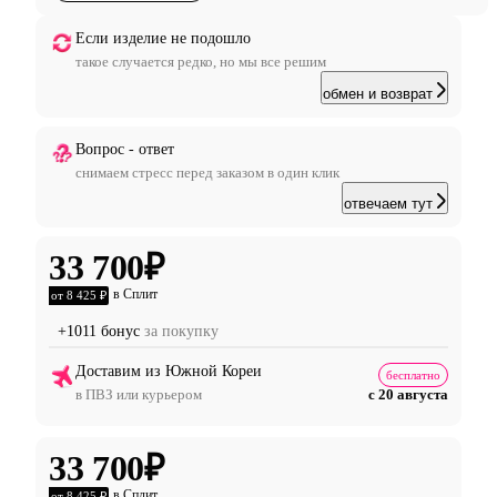
Если изделие не подошло
такое случается редко, но мы все решим
обмен и возврат
Вопрос - ответ
снимаем стресс перед заказом в один клик
отвечаем тут
33 700
₽
в Сплит
от 8 425 ₽
+1011 бонус
за покупку
Доставим из Южной Кореи
бесплатно
в ПВЗ или курьером
с 20 августа
33 700
₽
в Сплит
от 8 425 ₽