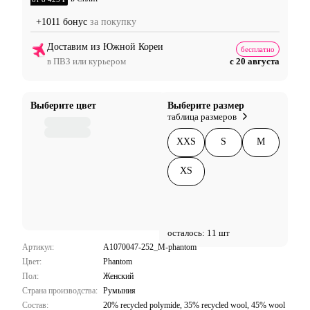
+1011 бонус
за покупку
Доставим из Южной Кореи
бесплатно
в ПВЗ или курьером
с 20 августа
Выберите цвет
Выберите размер
таблица размеров
XXS
S
M
XS
осталось: 11 шт
Артикул:
A1070047-252_M-phantom
Цвет:
Phantom
Пол:
Женский
Страна производства:
Румыния
Состав:
20% recycled polymide, 35% recycled wool, 45% wool