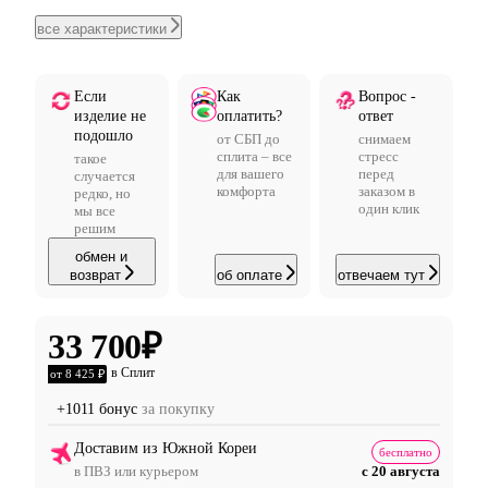
все характеристики
Если
Как
Вопрос -
изделие не
оплатить?
ответ
подошло
от СБП до
снимаем
сплита – все
стресс
такое
для вашего
перед
случается
комфорта
заказом в
редко, но
один клик
мы все
решим
обмен и
возврат
об оплате
отвечаем тут
33 700
₽
в Сплит
от 8 425 ₽
+1011 бонус
за покупку
Доставим из Южной Кореи
бесплатно
в ПВЗ или курьером
с 20 августа