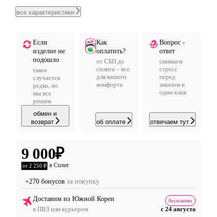
все характеристики
Если
Как
Вопрос -
изделие не
оплатить?
ответ
подошло
от СБП до
снимаем
сплита – все
стресс
такое
для вашего
перед
случается
комфорта
заказом в
редко, но
один клик
мы все
решим
обмен и
возврат
об оплате
отвечаем тут
9 000
₽
в Сплит
от 2 250 ₽
+270 бонусов
за покупку
Доставим из Южной Кореи
бесплатно
в ПВЗ или курьером
с 24 августа