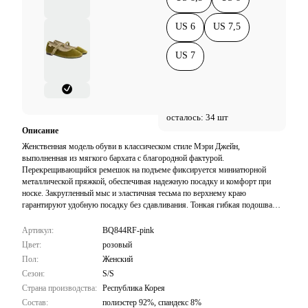
US 6
US 7,5
US 7
осталось: 34 шт
Описание
Женственная модель обуви в классическом стиле Мэри Джейн,
выполненная из мягкого бархата с благородной фактурой.
Перекрещивающийся ремешок на подъеме фиксируется миниатюрной
металлической пряжкой, обеспечивая надежную посадку и комфорт при
носке. Закругленный мыс и эластичная тесьма по верхнему краю
гарантируют удобную посадку без сдавливания. Тонкая гибкая подошва
обеспечивает легкость и естественность движений при ходьбе. На боковой
части расположена фирменная бирка с логотипом бренда. Универсальная
Артикул:
BQ844RF-pink
обувь на плоском ходу, которая станет изящным дополнением как
Цвет:
розовый
повседневных, так и более нарядных образов в сочетании с платьями,
Пол:
Женский
юбками или укороченными брюками.
Сезон:
S/S
Страна производства:
Республика Корея
Состав:
полиэстер 92%, спандекс 8%