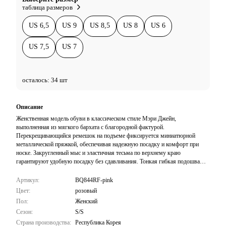
таблица размеров
US 6,5
US 9
US 8,5
US 8
US 6
US 7,5
US 7
осталось: 34 шт
Описание
Женственная модель обуви в классическом стиле Мэри Джейн,
выполненная из мягкого бархата с благородной фактурой.
Перекрещивающийся ремешок на подъеме фиксируется миниатюрной
металлической пряжкой, обеспечивая надежную посадку и комфорт при
носке. Закругленный мыс и эластичная тесьма по верхнему краю
гарантируют удобную посадку без сдавливания. Тонкая гибкая подошва
обеспечивает легкость и естественность движений при ходьбе. На боковой
части расположена фирменная бирка с логотипом бренда. Универсальная
Артикул:
BQ844RF-pink
обувь на плоском ходу, которая станет изящным дополнением как
Цвет:
розовый
повседневных, так и более нарядных образов в сочетании с платьями,
Пол:
Женский
юбками или укороченными брюками.
Сезон:
S/S
Страна производства:
Республика Корея