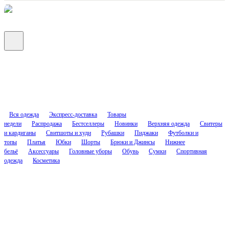
Вся одежда
Экспресс-доставка
Товары
недели
Распродажа
Бестселлеры
Новинки
Верхняя одежда
Свитеры
и кардиганы
Свитшоты и худи
Рубашки
Пиджаки
Футболки и
топы
Платья
Юбки
Шорты
Брюки и Джинсы
Нижнее
бельё
Аксессуары
Головные уборы
Обувь
Сумки
Спортивная
одежда
Косметика
Соцсети