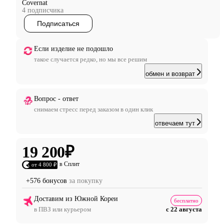
Covernat
4 подписчика
Подписаться
Если изделие не подошло
такое случается редко, но мы все решим
обмен и возврат
Вопрос - ответ
снимаем стресс перед заказом в один клик
отвечаем тут
19 200
₽
в Сплит
от 4 800 ₽
+576 бонусов
за покупку
Доставим из Южной Кореи
бесплатно
в ПВЗ или курьером
с 22 августа