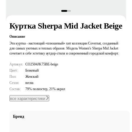
Куртка Sherpa Mid Jacket Beige
Описание
Эта куртка - настоящий «плюшевый» хит коллекции Covernat, созданный
для самых уютных и теплых образов. Модель Women's Sherpa Mid Jacket
сочетает в себе эстетику аутдор-стиля и современный городской комфорт.
Артикул:
CO2504JK75BE-beige
Цвет:
Бежевый
Пол:
Женский
Сезон:
весна
Состав:
79% полиэстер, 21% акрил
все характеристики
Бренд