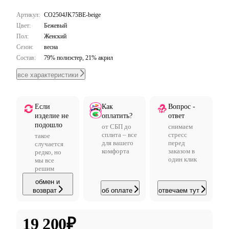
Артикул:
CO2504JK75BE-beige
Цвет:
Бежевый
Пол:
Женский
Сезон:
весна
Состав:
79% полиэстер, 21% акрил
все характеристики
Если
Как
Вопрос -
изделие не
оплатить?
ответ
подошло
от СБП до
снимаем
сплита – все
стресс
такое
для вашего
перед
случается
комфорта
заказом в
редко, но
один клик
мы все
решим
обмен и
возврат
об оплате
отвечаем тут
19 200
₽