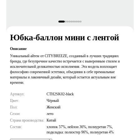
Юбка-баллон мини с лентой
Описание
Уникальный айтем от CITYBREEZE, созданный в лучших традициях
бренда, где безупречное качество встречается с выверенным стилем и
исключительной деликатностью исполнения. Эта модель воплощает
философию современной эстетики, объединяя в себе премиальные
материалы и лаконичный дизайн, который остается актуальным вне
времени.
Артикул:
CTH2SK02-black
Цвет:
Чёрный
Пол:
Женский
Сезон:
лето
Страна производства:
Китай
Состав:
хлопок 57%, нейлон 36%, полиуретан 7%,
подкладка: полиэстер 96%, полиуретан 4%