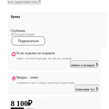
все характеристики
Бренд
Citybreeze
20 подписчиков
Подписаться
Если изделие не подошло
такое случается редко, но мы все решим
обмен и возврат
Вопрос - ответ
снимаем стресс перед заказом в один клик
отвечаем тут
8 100
₽
9 000
₽