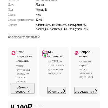
Цвет:
Чёрный
Пол:
Женский
Сезон:
лето
Страна производства:
Китай
Состав:
хлопок 57%, нейлон 36%, полиуретан 7%,
подкладка: полиэстер 96%, полиуретан 4%
все характеристики
Если
Как
Вопрос -
изделие не
оплатить?
ответ
подошло
от СБП до
снимаем
сплита – все
стресс
такое
для вашего
перед
случается
комфорта
заказом в
редко, но
один клик
мы все
решим
обмен и
возврат
об оплате
отвечаем тут
8 100
₽
9 000
₽