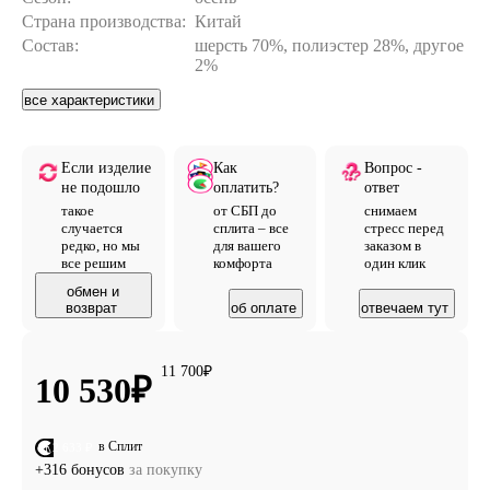
Страна производства:
Китай
Состав:
шерсть 70%, полиэстер 28%, другое
2%
все характеристики
Если изделие
Как
Вопрос -
не подошло
оплатить?
ответ
такое
от СБП до
снимаем
случается
сплита – все
стресс перед
редко, но мы
для вашего
заказом в
все решим
комфорта
один клик
обмен и
возврат
об оплате
отвечаем тут
11 700
₽
10 530
₽
в Сплит
от 2 633 ₽
+316 бонусов
за покупку