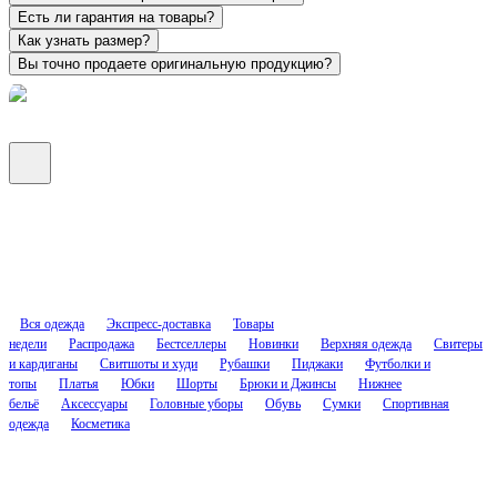
Есть ли гарантия на товары?
Как узнать размер?
Вы точно продаете оригинальную продукцию?
Вся одежда
Экспресс-доставка
Товары
недели
Распродажа
Бестселлеры
Новинки
Верхняя одежда
Свитеры
и кардиганы
Свитшоты и худи
Рубашки
Пиджаки
Футболки и
топы
Платья
Юбки
Шорты
Брюки и Джинсы
Нижнее
бельё
Аксессуары
Головные уборы
Обувь
Сумки
Спортивная
одежда
Косметика
Соцсети