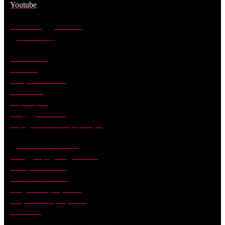
Youtube
Контакты
cs.nascent@gmail.com
@nascenthelp
Компания
О Нейсент
Отзывы
Вопрос — ответ
Вакансии
Партнерам
Сотрудничество
Юридическая информация
Клиентам
Доставка по России
Международная доставка
Возврат и обмен
Способы оплаты
Бонусная программа
Инфлюенс-программа
Вишлист
Пользовательское соглашение