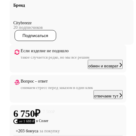
Бренд
Citybreeze
20 подписчиков
Подписаться
Если изделие не подошло
такое случается редко, но мы все решим
обмен и возврат
Вопрос - ответ
снимаем стресс перед заказом в один клик
отвечаем тут
6 750
₽
7 500
₽
в Сплит
от 1 688 ₽
+203 бонуса
за покупку