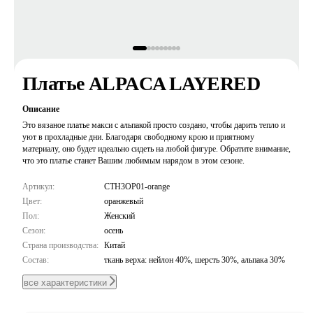
Платье ALPACA LAYERED
Описание
Это вязаное платье макси с альпакой просто создано, чтобы дарить тепло и
уют в прохладные дни. Благодаря свободному крою и приятному
материалу, оно будет идеально сидеть на любой фигуре. Обратите внимание,
что это платье станет Вашим любимым нарядом в этом сезоне.
Артикул:
CTH3OP01-orange
Цвет:
оранжевый
Пол:
Женский
Сезон:
осень
Страна производства:
Китай
Состав:
ткань верха: нейлон 40%, шерсть 30%, альпака 30%
все характеристики