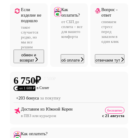
Если
Как
Вопрос -
изделие не
оплатить?
ответ
подошло
от СБП до
снимаем
сплита – все
стресс
такое
для вашего
перед
случается
комфорта
заказом в
редко, но
один клик
мы все
решим
обмен и
возврат
об оплате
отвечаем тут
6 750
₽
7 500
₽
в Сплит
от 1 688 ₽
+203 бонуса
за покупку
Доставим из Южной Кореи
бесплатно
в ПВЗ или курьером
с 21 августа
Как оплатить?