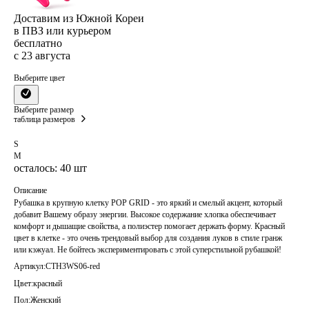
Доставим из Южной Кореи
в ПВЗ или курьером
бесплатно
с 23 августа
Выберите цвет
Выберите размер
таблица размеров
S
M
осталось: 40 шт
Описание
Рубашка в крупную клетку POP GRID - это яркий и смелый акцент, который
добавит Вашему образу энергии. Высокое содержание хлопка обеспечивает
комфорт и дышащие свойства, а полиэстер помогает держать форму. Красный
цвет в клетке - это очень трендовый выбор для создания луков в стиле гранж
или кэжуал. Не бойтесь экспериментировать с этой суперстильной рубашкой!
Артикул:
CTH3WS06-red
Цвет:
красный
Пол:
Женский