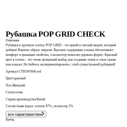
Рубашка POP GRID CHECK
Описание
Рубашка в крупную клетку POP GRID - это яркий и смелый акцент, который
добавит Вашему образу энергии. Высокое содержание хлопка обеспечивает
комфорт и дышащие свойства, а полиэстер помогает держать форму. Красный
цвет в клетке - это очень трендовый выбор для создания луков в стиле гранж
или кэжуал. Не бойтесь экспериментировать с этой суперстильной рубашкой!
Артикул:
CTH3WS06-red
Цвет:
красный
Пол:
Женский
Сезон:
осень
Страна производства:
Китай
Состав:
ткань верха: хлопок 97%, полиэстер 3%
все характеристики
Бренд