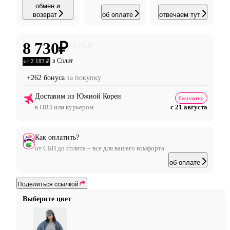
обмен и
возврат
об оплате
отвечаем тут
8 730
₽
9 700
₽
в Сплит
от 2 183 ₽
+262 бонуса
за покупку
Доставим из Южной Кореи
бесплатно
в ПВЗ или курьером
с 21 августа
Как оплатить?
от СБП до сплита – все для вашего комфорта
об оплате
Поделиться ссылкой
Выберите цвет