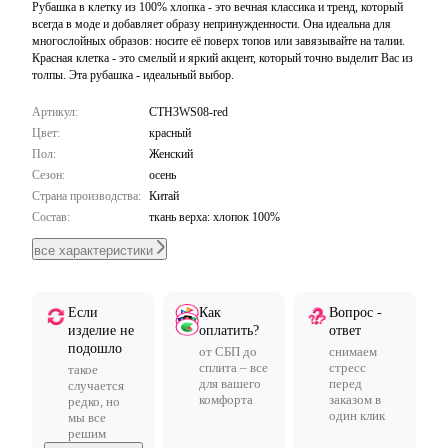
Рубашка в клетку из 100% хлопка - это вечная классика и тренд, который
всегда в моде и добавляет образу непринужденности. Она идеальна для
многослойных образов: носите её поверх топов или завязывайте на талии.
Красная клетка - это смелый и яркий акцент, который точно выделит Вас из
толпы. Эта рубашка - идеальный выбор.
Артикул:
CTH3WS08-red
Цвет:
красный
Пол:
Женский
Сезон:
осень
Страна производства:
Китай
Состав:
ткань верха: хлопок 100%
все характеристики
Если
Как
Вопрос -
изделие не
оплатить?
ответ
подошло
от СБП до
снимаем
сплита – все
стресс
такое
для вашего
перед
случается
комфорта
заказом в
редко, но
один клик
мы все
решим