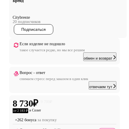
Бренд
Citybreeze
20 подписчиков
Подписаться
Если изделие не подошло
такое случается редко, но мы все решим
обмен и возврат
Вопрос - ответ
снимаем стресс перед заказом в один клик
отвечаем тут
8 730
₽
9 700
₽
в Сплит
от 2 183 ₽
+262 бонуса
за покупку