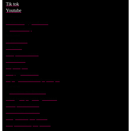
Tik tok
Youtube
Контакты
cs.nascent@gmail.com
@nascenthelp
Компания
О Нейсент
Отзывы
Вопрос — ответ
Вакансии
Партнерам
Сотрудничество
Юридическая информация
Клиентам
Доставка по России
Международная доставка
Возврат и обмен
Способы оплаты
Бонусная программа
Инфлюенс-программа
Вишлист