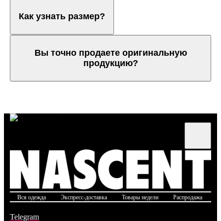
Как узнать размер?
Вы точно продаете оригинальную
продукцию?
Вся одежда
Экспресс-доставка
Товары недели
Распродажа
Б
Соцсети
Telegram