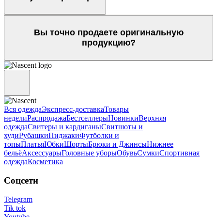
Вы точно продаете оригинальную
продукцию?
Вся одежда
Экспресс-доставка
Товары
недели
Распродажа
Бестселлеры
Новинки
Верхняя
одежда
Свитеры и кардиганы
Свитшоты и
худи
Рубашки
Пиджаки
Футболки и
топы
Платья
Юбки
Шорты
Брюки и Джинсы
Нижнее
бельё
Аксессуары
Головные уборы
Обувь
Сумки
Спортивная
одежда
Косметика
Соцсети
Telegram
Tik tok
Youtube