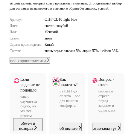
тёплой вязкой, который сразу привлекает внимание. Это идеальный выбор
для создания изысканного и стильного образа без лишних усилий.
Артикул:
CTH4CD10-light-blue
Цвет:
светло-голубой
Пол:
Женский
Сезон:
зима
Страна производства:
Китай
Состав:
ткань верха: альпака 5%, акрил 57%, нейлон 38%
все характеристики
Если
Как
Вопрос -
изделие не
оплатить?
ответ
подошло
от СБП до
снимаем
сплита – все
стресс
такое
для вашего
перед
случается
комфорта
заказом в
редко, но
один клик
мы все
решим
обмен и
возврат
об оплате
отвечаем тут