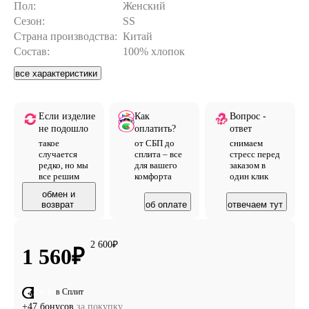
Пол:
Женский
Сезон:
SS
Страна производства:
Китай
Состав:
100% хлопок
все характеристики
Если изделие
Как
Вопрос -
не подошло
оплатить?
ответ
такое
от СБП до
снимаем
случается
сплита – все
стресс перед
редко, но мы
для вашего
заказом в
все решим
комфорта
один клик
обмен и
возврат
об оплате
отвечаем тут
2 600
₽
1 560
₽
в Сплит
от 390 ₽
+47 бонусов
за покупку