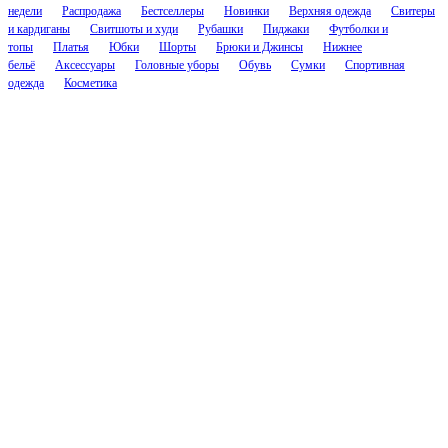
недели
Распродажа
Бестселлеры
Новинки
Верхняя одежда
Свитеры
и кардиганы
Свитшоты и худи
Рубашки
Пиджаки
Футболки и
топы
Платья
Юбки
Шорты
Брюки и Джинсы
Нижнее
бельё
Аксессуары
Головные уборы
Обувь
Сумки
Спортивная
одежда
Косметика
Соцсети
Контакты
cs.nascent@gmail.com
@nascenthelp
Компания
О Нейсент