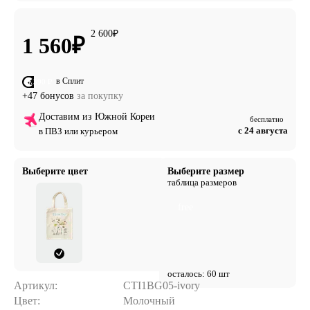
2 600
₽
1 560
₽
в Сплит
от 390 ₽
+47 бонусов
за покупку
Доставим из Южной Кореи
бесплатно
с 24 августа
в ПВЗ или курьером
Выберите цвет
Выберите размер
таблица размеров
free
осталось: 60 шт
Артикул:
CTI1BG05-ivory
Цвет:
Молочный