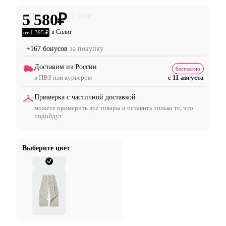
5 580
₽
9 300
₽
в Сплит
от 1 395 ₽
+167 бонусов
за покупку
Доставим из России
бесплатно
в ПВЗ или курьером
с 11 августа
Примерка с частичной доставкой
можете примерить все товары и оставить только те, что
подойдут
Выберите цвет