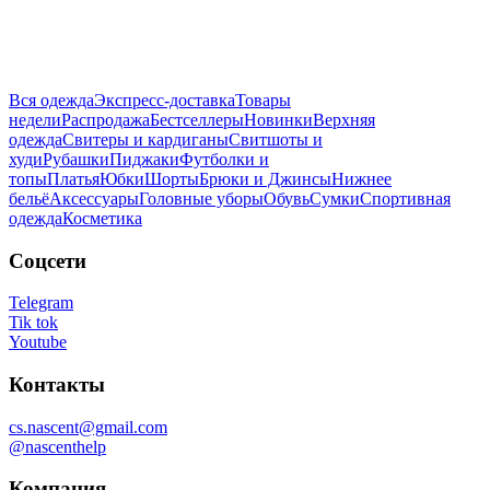
Вся одежда
Экспресс-доставка
Товары
недели
Распродажа
Бестселлеры
Новинки
Верхняя
одежда
Свитеры и кардиганы
Свитшоты и
худи
Рубашки
Пиджаки
Футболки и
топы
Платья
Юбки
Шорты
Брюки и Джинсы
Нижнее
бельё
Аксессуары
Головные уборы
Обувь
Сумки
Спортивная
одежда
Косметика
Соцсети
Telegram
Tik tok
Youtube
Контакты
cs.nascent@gmail.com
@nascenthelp
Компания