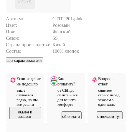
Артикул:
CTI1TP01-pink
Цвет:
Розовый
Пол:
Женский
Сезон:
SS
Страна производства:
Китай
Состав:
100% хлопок
все характеристики
Если изделие
Как
Вопрос -
не подошло
оплатить?
ответ
такое
от СБП до
снимаем
случается
сплита – все
стресс перед
редко, но мы
для вашего
заказом в
все решим
комфорта
один клик
обмен и
возврат
об оплате
отвечаем тут