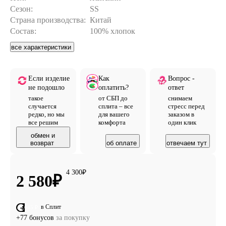
Сезон:
SS
Страна производства:
Китай
Состав:
100% хлопок
все характеристики
Если изделие
Как
Вопрос -
не подошло
оплатить?
ответ
такое
от СБП до
снимаем
случается
сплита – все
стресс перед
редко, но мы
для вашего
заказом в
все решим
комфорта
один клик
обмен и
возврат
об оплате
отвечаем тут
4 300
₽
2 580
₽
в Сплит
от 645 ₽
+77 бонусов
за покупку