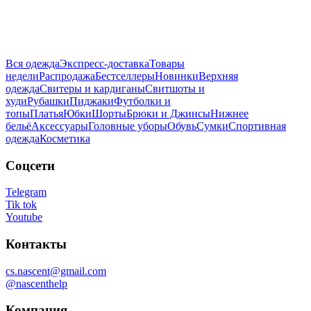
Вся одежда
Экспресс-доставка
Товары
недели
Распродажа
Бестселлеры
Новинки
Верхняя
одежда
Свитеры и кардиганы
Свитшоты и
худи
Рубашки
Пиджаки
Футболки и
топы
Платья
Юбки
Шорты
Брюки и Джинсы
Нижнее
бельё
Аксессуары
Головные уборы
Обувь
Сумки
Спортивная
одежда
Косметика
Соцсети
Telegram
Tik tok
Youtube
Контакты
cs.nascent@gmail.com
@nascenthelp
Компания