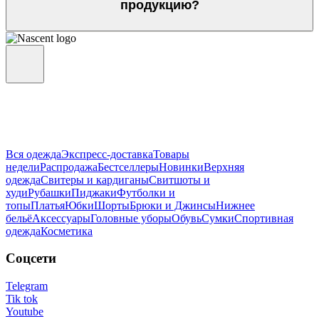
продукцию?
Вся одежда
Экспресс-доставка
Товары
недели
Распродажа
Бестселлеры
Новинки
Верхняя
одежда
Свитеры и кардиганы
Свитшоты и
худи
Рубашки
Пиджаки
Футболки и
топы
Платья
Юбки
Шорты
Брюки и Джинсы
Нижнее
бельё
Аксессуары
Головные уборы
Обувь
Сумки
Спортивная
одежда
Косметика
Соцсети
Telegram
Tik tok
Youtube