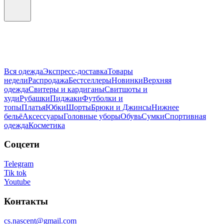
Вся одежда
Экспресс-доставка
Товары
недели
Распродажа
Бестселлеры
Новинки
Верхняя
одежда
Свитеры и кардиганы
Свитшоты и
худи
Рубашки
Пиджаки
Футболки и
топы
Платья
Юбки
Шорты
Брюки и Джинсы
Нижнее
бельё
Аксессуары
Головные уборы
Обувь
Сумки
Спортивная
одежда
Косметика
Соцсети
Telegram
Tik tok
Youtube
Контакты
cs.nascent@gmail.com