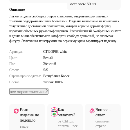
осталось: 60 шт
Описание
Легкая модель свободного кроя с вырезом, открывающим плечи, и
тонкими поддерживающими бретелями. Изделие выполнено из приятной к
телу ткани с достаточной плотностью, которая хорошо держит форму
коротких объемных рукавов-фонариков. Расслабленный А-образный силуэт
и длина мини обеспечивают комфорт и свободу движений, не сковывая
фигуру. Эластичная конструкция по верхнему краю гарантирует надежную
фиксацию. Лаконичный дизайн с акцентом на женственные детали делает
это платье универсальной основой для непринужденных образов.
Артикул:
CTI2OP03-white
Цвет:
Белый
Пол:
Женский
Сезон:
S/S
Страна производства:
Республика Корея
Состав:
хлопок 100%
все характеристики
Если
Как
Вопрос -
изделие не
оплатить?
ответ
подошло
от СБП до
снимаем
сплита – все
стресс
такое