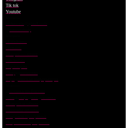
Tik tok
Youtube
Контакты
cs.nascent@gmail.com
@nascenthelp
Компания
О Нейсент
Отзывы
Вопрос — ответ
Вакансии
Партнерам
Сотрудничество
Юридическая информация
Клиентам
Доставка по России
Международная доставка
Возврат и обмен
Способы оплаты
Бонусная программа
Инфлюенс-программа