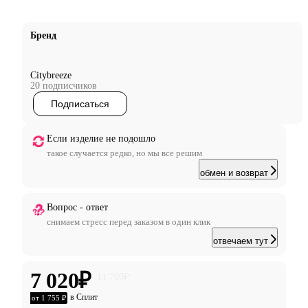
Бренд
Citybreeze
20 подписчиков
Подписаться
Если изделие не подошло
такое случается редко, но мы все решим
обмен и возврат
Вопрос - ответ
снимаем стресс перед заказом в один клик
отвечаем тут
7 020
₽
11 700
₽
в Сплит
от 1 755 ₽