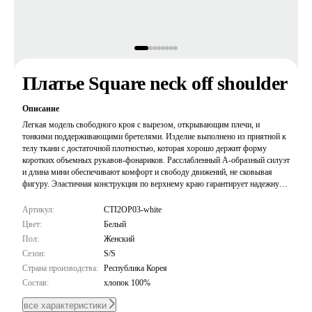
Платье Square neck off shoulder
Описание
Легкая модель свободного кроя с вырезом, открывающим плечи, и
тонкими поддерживающими бретелями. Изделие выполнено из приятной к
телу ткани с достаточной плотностью, которая хорошо держит форму
коротких объемных рукавов-фонариков. Расслабленный А-образный силуэт
и длина мини обеспечивают комфорт и свободу движений, не сковывая
фигуру. Эластичная конструкция по верхнему краю гарантирует надежную
фиксацию. Лаконичный дизайн с акцентом на женственные детали делает
это платье универсальной основой для непринужденных образов.
Артикул:
CTI2OP03-white
Цвет:
Белый
Пол:
Женский
Сезон:
S/S
Страна производства:
Республика Корея
Состав:
хлопок 100%
все характеристики