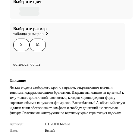
Выберите цвет
Выберите размер
таблица размеров
S
M
осталось: 60 шт
Описание
Легкая модель свободного кроя с вырезом, открывающим плечи, и
тонкими поддерживающими бретелями. Изделие выполнено из приятной к
телу ткани с достаточной плотностью, которая хорошо держит форму
коротких объемных рукавов-фонариков. Расслабленный А-образный силуэт
и длина мини обеспечивают комфорт и свободу движений, не сковывая
фигуру. Эластичная конструкция по верхнему краю гарантирует надежную
фиксацию. Лаконичный дизайн с акцентом на женственные детали делает
это платье универсальной основой для непринужденных образов.
Артикул:
CTI2OP03-white
Цвет:
Белый