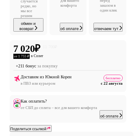
для вашего
перед
случается
комфорта
заказом в
редко, но
один клик
мы все
решим
обмен и
возврат
об оплате
отвечаем тут
7 020
₽
11 700
₽
в Сплит
от 1 755 ₽
+211 бонус
за покупку
Доставим из Южной Кореи
бесплатно
в ПВЗ или курьером
с 22 августа
Как оплатить?
от СБП до сплита – все для вашего комфорта
об оплате
Поделиться ссылкой