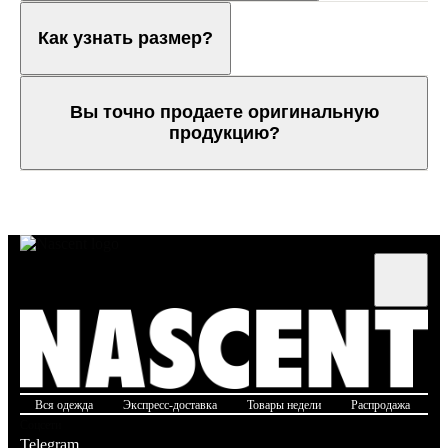
Как узнать размер?
Вы точно продаете оригинальную
продукцию?
Вся одежда
Экспресс-доставка
Товары недели
Распродажа
Б
Соцсети
Telegram