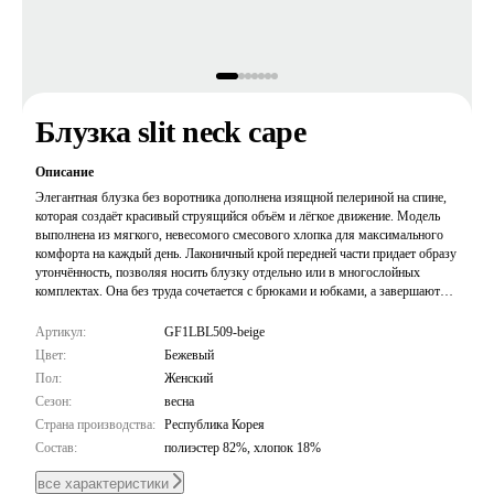
Блузка slit neck cape
Описание
Элегантная блузка без воротника дополнена изящной пелериной на спине,
которая создаёт красивый струящийся объём и лёгкое движение. Модель
выполнена из мягкого, невесомого смесового хлопка для максимального
комфорта на каждый день. Лаконичный крой передней части придает образу
утончённость, позволяя носить блузку отдельно или в многослойных
комплектах. Она без труда сочетается с брюками и юбками, а завершают
дизайн аккуратные пуговицы.
Артикул:
GF1LBL509-beige
Цвет:
Бежевый
Пол:
Женский
Сезон:
весна
Страна производства:
Республика Корея
Состав:
полиэстер 82%, хлопок 18%
все характеристики