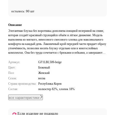
осталось: 90 шт
Описание
Элегантная блузка без воротника дополнена изящной пелериной на спине,
которая создаёт красивый струящийся объём и лёгкое движение. Модель
выполнена из мягкого, невесомого смесового хлопка для максимального
комфорта на каждый день. Лаконичный крой передней части придает образу
утончённость, позволяя носить блузку отдельно или в многослойных
комплектах. Она без труда сочетается с брюками и юбками, а завершают
дизайн аккуратные пуговицы.
Артикул:
GF1LBL509-beige
Цвет:
Бежевый
Пол:
Женский
Сезон:
весна
Страна производства:
Республика Корея
Состав:
полиэстер 82%, хлопок 18%
все характеристики
Если изделие не подошло