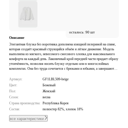
осталось: 90 шт
Описание
Элегантная блузка без воротника дополнена изящной пелериной на спине,
которая создаёт красивый струящийся объём и лёгкое движение. Модель
выполнена из мягкого, невесомого смесового хлопка для максимального
комфорта на каждый день. Лаконичный крой передней части придает образу
утончённость, позволяя носить блузку отдельно или в многослойных
комплектах. Она без труда сочетается с брюками и юбками, а завершают
дизайн аккуратные пуговицы.
Артикул:
GF1LBL509-beige
Цвет:
Бежевый
Пол:
Женский
Сезон:
весна
Страна производства:
Республика Корея
Состав:
полиэстер 82%, хлопок 18%
все характеристики