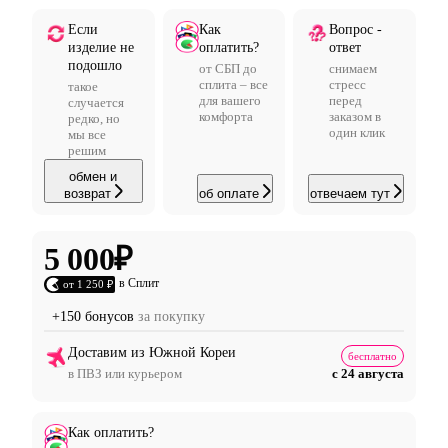
Если
Как
Вопрос -
изделие не
оплатить?
ответ
подошло
от СБП до
снимаем
сплита – все
стресс
такое
для вашего
перед
случается
комфорта
заказом в
редко, но
один клик
мы все
решим
обмен и
возврат
об оплате
отвечаем тут
5 000
₽
в Сплит
от 1 250 ₽
+150 бонусов
за покупку
Доставим из Южной Кореи
бесплатно
в ПВЗ или курьером
с 24 августа
Как оплатить?