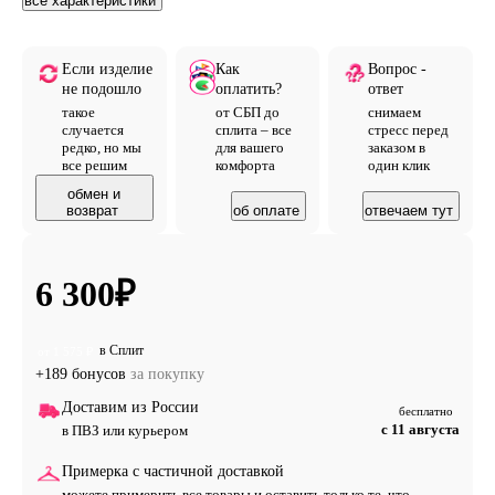
все характеристики
Если изделие
Как
Вопрос -
не подошло
оплатить?
ответ
такое
от СБП до
снимаем
случается
сплита – все
стресс перед
редко, но мы
для вашего
заказом в
все решим
комфорта
один клик
обмен и
возврат
об оплате
отвечаем тут
6 300
₽
в Сплит
от 1 575 ₽
+189 бонусов
за покупку
Доставим из России
бесплатно
с 11 августа
в ПВЗ или курьером
Примерка с частичной доставкой
можете примерить все товары и оставить только те, что