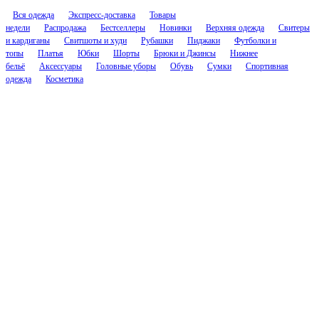
Вся одежда
Экспресс-доставка
Товары
недели
Распродажа
Бестселлеры
Новинки
Верхняя одежда
Свитеры
и кардиганы
Свитшоты и худи
Рубашки
Пиджаки
Футболки и
топы
Платья
Юбки
Шорты
Брюки и Джинсы
Нижнее
бельё
Аксессуары
Головные уборы
Обувь
Сумки
Спортивная
одежда
Косметика
Соцсети
Контакты
cs.nascent@gmail.com
@nascenthelp
Компания
О Нейсент