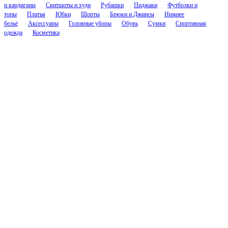
и кардиганы
Свитшоты и худи
Рубашки
Пиджаки
Футболки и
топы
Платья
Юбки
Шорты
Брюки и Джинсы
Нижнее
бельё
Аксессуары
Головные уборы
Обувь
Сумки
Спортивная
одежда
Косметика
Соцсети
Контакты
cs.nascent@gmail.com
@nascenthelp
Компания
О Нейсент
Отзывы