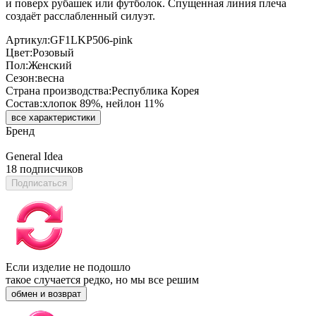
и поверх рубашек или футболок. Спущенная линия плеча
создаёт расслабленный силуэт.
Артикул:
GF1LKP506-pink
Цвет:
Розовый
Пол:
Женский
Сезон:
весна
Страна производства:
Республика Корея
Состав:
хлопок 89%, нейлон 11%
все характеристики
Бренд
General Idea
18 подписчиков
Подписаться
Если изделие не подошло
такое случается редко, но мы все решим
обмен и возврат